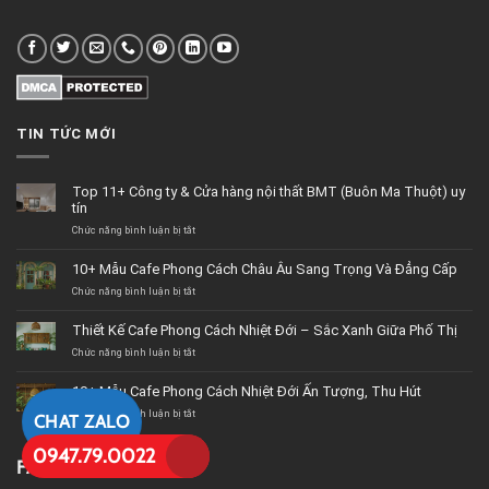
TIN TỨC MỚI
Top 11+ Công ty & Cửa hàng nội thất BMT (Buôn Ma Thuột) uy
tín
Chức năng bình luận bị tắt
ở
Top
11+
10+ Mẫu Cafe Phong Cách Châu Âu Sang Trọng Và Đẳng Cấp
Công
Chức năng bình luận bị tắt
ty
ở
&
10+
Cửa
Mẫu
Thiết Kế Cafe Phong Cách Nhiệt Đới – Sắc Xanh Giữa Phố Thị
hàng
Cafe
Chức năng bình luận bị tắt
nội
Phong
ở
thất
Cách
Thiết
BMT
Châu
Kế
10+ Mẫu Cafe Phong Cách Nhiệt Đới Ấn Tượng, Thu Hút
(Buôn
Âu
Cafe
Chức năng bình luận bị tắt
Ma
Sang
Phong
ở
CHAT ZALO
Thuột)
Trọng
Cách
10+
uy
Và
Nhiệt
Mẫu
0947.79.0022
tín
Đẳng
Đới
Cafe
FANPAGE
Cấp
–
Phong