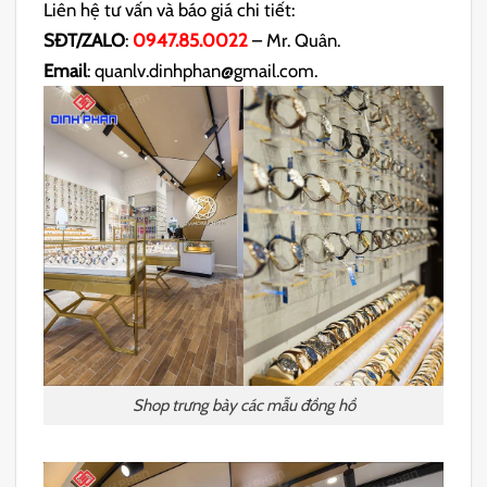
Liên hệ tư vấn và báo giá chi tiết:
SĐT/ZALO
:
0947.85.0022
– Mr. Quân.
Email
: quanlv.dinhphan@gmail.com.
Shop trưng bày các mẫu đồng hồ