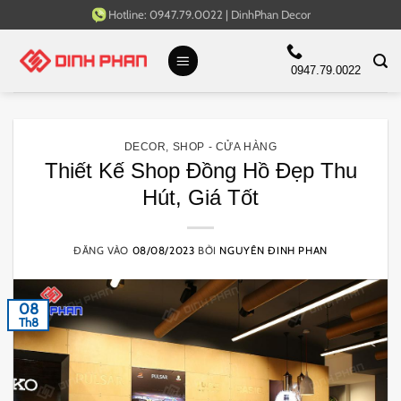
Bỏ
Hotline:
0947.79.0022
|
DinhPhan Decor
qua
nội
0947.79.0022
dung
DECOR
,
SHOP - CỬA HÀNG
Thiết Kế Shop Đồng Hồ Đẹp Thu
Hút, Giá Tốt
ĐĂNG VÀO
08/08/2023
BỞI
NGUYÊN ĐINH PHAN
08
Th8