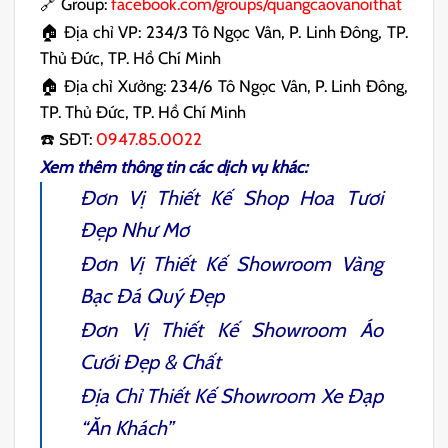
🔗 Group:
facebook.com/groups/quangcaovanoithat
🏠 Địa chỉ VP: 234/3 Tô Ngọc Vân, P. Linh Đông, TP.
Thủ Đức, TP. Hồ Chí Minh
🏠 Địa chỉ Xưởng: 234/6 Tô Ngọc Vân, P. Linh Đông,
TP. Thủ Đức, TP. Hồ Chí Minh
☎️ SĐT:
0947.85.0022
Xem thêm thông tin các dịch vụ khác:
Đơn Vị
Thiết Kế Shop Hoa Tươi
Đẹp Như Mơ
Đơn Vị
Thiết Kế Showroom Vàng
Bạc Đá Quý
Đẹp
Đơn Vị
Thiết Kế Showroom Áo
Cưới
Đẹp & Chất
Địa Chỉ
Thiết Kế Showroom Xe Đạp
“Ăn Khách”