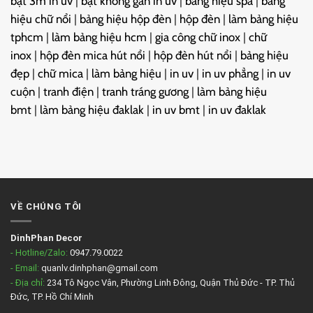
bạt 3m in uv
|
bạt không gân in uv
|
bảng hiệu spa
|
bảng
hiệu chữ nổi
|
bảng hiệu hộp đèn
|
hộp đèn
|
làm bảng hiệu
tphcm
|
làm bảng hiệu hcm
|
gia công chữ inox
|
chữ
inox
|
hộp đèn mica hút nổi
|
hộp đèn hút nổi
|
bảng hiệu
đẹp
|
chữ mica
|
làm bảng hiệu
|
in uv
|
in uv phẳng
|
in uv
cuộn
|
tranh điện
|
tranh tráng gương
|
làm bảng hiệu
bmt
|
làm bảng hiệu đaklak
|
in uv bmt
|
in uv đaklak
VỀ CHÚNG TÔI
DinhPhan Decor
- Hotline/Zalo:
0947.79.0022
- Email:
quanlv.dinhphan@gmail.com
- Địa chỉ:
234 Tô Ngọc Vân, Phường Linh Đông, Quận Thủ Đức - TP. Thủ
Đức, TP. Hồ Chí Minh