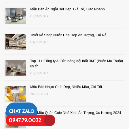
Mẫu Bàn Ăn Ngồi Bệt Đẹp, Giá Rẻ, Giao Nhanh
08/03/2024
Thiết Kế Shop Nước Hoa Đẹp Ấn Tượng, Giá Rẻ
04/08/2023
Top 11+ Công ty & Cửa hàng nội thất BMT (Buôn Ma Thuột)
uy tín
05/08/2026
Mẫu Bàn Nhựa Cafe Đẹp, Nhiều Màu, Giá Tốt
20/03/2024
CHAT ZALO
10+ Mẫu Quán Cafe Nhỏ Xinh Ấn Tượng, Xu Hướng 2024
0947.79.0022
10/12/2024