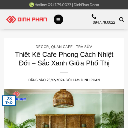
Bỏ
Hotline:
0947.79.0022
|
DinhPhan Decor
qua
nội
0947.79.0022
dung
DECOR
,
QUÁN CAFE - TRÀ SỮA
Thiết Kế Cafe Phong Cách Nhiệt
Đới – Sắc Xanh Giữa Phố Thị
ĐĂNG VÀO
23/12/2024
BỞI
LAM ĐINH PHAN
23
Th12