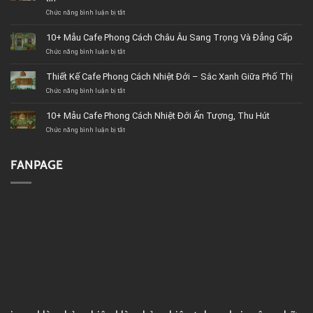
Chức năng bình luận bị tắt
ở
Top
11+
10+ Mẫu Cafe Phong Cách Châu Âu Sang Trọng Và Đẳng Cấp
Công
Chức năng bình luận bị tắt
ty
ở
&
10+
Cửa
Mẫu
Thiết Kế Cafe Phong Cách Nhiệt Đới – Sắc Xanh Giữa Phố Thị
hàng
Cafe
Chức năng bình luận bị tắt
nội
Phong
ở
thất
Cách
Thiết
BMT
Châu
Kế
10+ Mẫu Cafe Phong Cách Nhiệt Đới Ấn Tượng, Thu Hút
(Buôn
Âu
Cafe
Chức năng bình luận bị tắt
Ma
Sang
Phong
ở
Thuột)
Trọng
Cách
10+
uy
Và
Nhiệt
Mẫu
tín
Đẳng
Đới
Cafe
FANPAGE
Cấp
–
Phong
Sắc
Cách
Xanh
Nhiệt
Giữa
Đới
Phố
Ấn
Thị
Tượng,
Thu
Hút