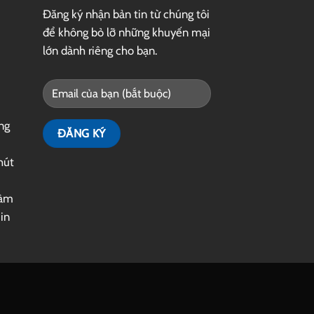
Đăng ký nhận bản tin từ chúng tôi
để không bỏ lỡ những khuyến mại
lớn dành riêng cho bạn.
ng
hút
làm
|
in