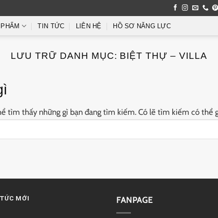
 PHẨM
TIN TỨC
LIÊN HỆ
HỒ SƠ NĂNG LỰC
LƯU TRỮ DANH MỤC:
BIỆT THỰ – VILLA
gì
 tìm thấy những gì bạn đang tìm kiếm. Có lẽ tìm kiếm có thể g
 TỨC MỚI
FANPAGE