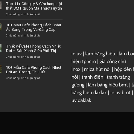
Top 11+ Công ty & Cửa hàng nội
thất BMT (Buôn Ma Thuột) uy tín
Chức năng bình luận bị tắt
ở
Top
11+
10+ Mẫu Cafe Phong Cách Châu
Công
Âu Sang Trọng Và Đẳng Cấp
ty
&
Chức năng bình luận bị tắt
ở
Cửa
10+
hàng
Mẫu
Thiết Kế Cafe Phong Cách Nhiệt
nội
Cafe
Đới – Sắc Xanh Giữa Phố Thị
in uv
|
làm bảng hiệu
|
làm bả
thất
Phong
BMT
Cách
Chức năng bình luận bị tắt
ở
hiệu tphcm
|
gia công chữ
(Buôn
Châu
Thiết
Ma
Âu
Kế
10+ Mẫu Cafe Phong Cách Nhiệt
inox
|
mica hút nổi
|
hộp đèn 
Thuột)
Sang
Cafe
Đới Ấn Tượng, Thu Hút
uy
Trọng
Phong
nổi
|
tranh điện
|
tranh tráng
tín
Và
Cách
Chức năng bình luận bị tắt
ở
Đẳng
Nhiệt
10+
gương
|
làm bảng hiệu bmt
|
Cấp
Đới
Mẫu
–
Cafe
bảng hiệu đaklak
|
in uv bmt
Sắc
Phong
uv đaklak
Xanh
Cách
Giữa
Nhiệt
Phố
Đới
Thị
Ấn
Tượng,
Thu
Hút