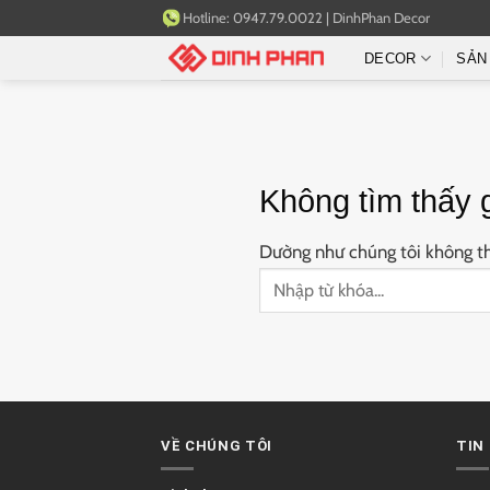
Bỏ
Hotline:
0947.79.0022
|
DinhPhan Decor
qua
DECOR
SẢN
nội
dung
Không tìm thấy 
Dường như chúng tôi không thể
VỀ CHÚNG TÔI
TIN