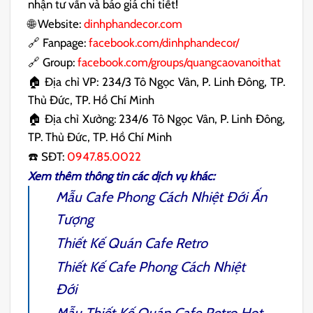
nhận tư vấn và báo giá chi tiết!
🌐 Website:
dinhphandecor.com
🔗 Fanpage:
facebook.com/dinhphandecor/
🔗 Group:
facebook.com/groups/quangcaovanoithat
🏠 Địa chỉ VP: 234/3 Tô Ngọc Vân, P. Linh Đông, TP.
Thủ Đức, TP. Hồ Chí Minh
🏠 Địa chỉ Xưởng: 234/6 Tô Ngọc Vân, P. Linh Đông,
TP. Thủ Đức, TP. Hồ Chí Minh
☎️ SĐT:
0947.85.0022
Xem thêm thông tin các dịch vụ khác:
Mẫu
Cafe Phong Cách Nhiệt Đới
Ấn
Tượng
Thiết Kế Quán Cafe Retro
Thiết Kế Cafe Phong Cách Nhiệt
Đới