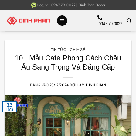
Bỏ
Hotline:
0947.79.0022
|
DinhPhan Decor
qua
nội
0947.79.0022
dung
TIN TỨC - CHIA SẺ
10+ Mẫu Cafe Phong Cách Châu
Âu Sang Trọng Và Đẳng Cấp
ĐĂNG VÀO
23/12/2024
BỞI
LAM ĐINH PHAN
23
Th12