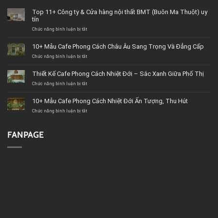
Top 11+ Công ty & Cửa hàng nội thất BMT (Buôn Ma Thuột) uy
tín
Chức năng bình luận bị tắt
ở
Top
11+
10+ Mẫu Cafe Phong Cách Châu Âu Sang Trọng Và Đẳng Cấp
Công
Chức năng bình luận bị tắt
ty
ở
&
10+
Cửa
Mẫu
Thiết Kế Cafe Phong Cách Nhiệt Đới – Sắc Xanh Giữa Phố Thị
hàng
Cafe
Chức năng bình luận bị tắt
nội
Phong
ở
thất
Cách
Thiết
BMT
Châu
Kế
10+ Mẫu Cafe Phong Cách Nhiệt Đới Ấn Tượng, Thu Hút
(Buôn
Âu
Cafe
Chức năng bình luận bị tắt
Ma
Sang
Phong
ở
Thuột)
Trọng
Cách
10+
uy
Và
Nhiệt
Mẫu
tín
Đẳng
Đới
Cafe
FANPAGE
Cấp
–
Phong
Sắc
Cách
Xanh
Nhiệt
Giữa
Đới
Phố
Ấn
Thị
Tượng,
Thu
Hút