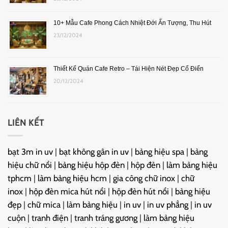
10+ Mẫu Cafe Phong Cách Nhiệt Đới Ấn Tượng, Thu Hút
23/12/2024
Thiết Kế Quán Cafe Retro – Tái Hiện Nét Đẹp Cổ Điển
20/12/2024
LIÊN KẾT
bạt 3m in uv
|
bạt không gân in uv
|
bảng hiệu spa
|
bảng
hiệu chữ nổi
|
bảng hiệu hộp đèn
|
hộp đèn
|
làm bảng hiệu
tphcm
|
làm bảng hiệu hcm
|
gia công chữ inox
|
chữ
inox
|
hộp đèn mica hút nổi
|
hộp đèn hút nổi
|
bảng hiệu
đẹp
|
chữ mica
|
làm bảng hiệu
|
in uv
|
in uv phẳng
|
in uv
cuộn
|
tranh điện
|
tranh tráng gương
|
làm bảng hiệu