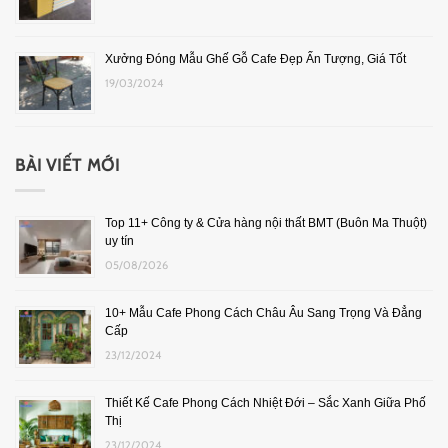
Xưởng Đóng Mẫu Ghế Gỗ Cafe Đẹp Ấn Tượng, Giá Tốt
19/03/2024
BÀI VIẾT MỚI
Top 11+ Công ty & Cửa hàng nội thất BMT (Buôn Ma Thuột)
uy tín
05/08/2026
10+ Mẫu Cafe Phong Cách Châu Âu Sang Trọng Và Đẳng
Cấp
23/12/2024
Thiết Kế Cafe Phong Cách Nhiệt Đới – Sắc Xanh Giữa Phố
Thị
23/12/2024