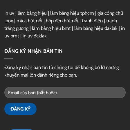
in uv
|
làm bảng hiệu
|
làm bảng hiệu tphcm
|
gia công chữ
inox
|
mica hút nổi
|
hộp đèn hút nổi
|
tranh điện
|
tranh
tráng gương
|
làm bảng hiệu bmt
|
làm bảng hiệu đaklak
|
in
uv bmt
|
in uv đaklak
ĐĂNG KÝ NHẬN BẢN TIN
Đăng ký nhận bản tin từ chúng tôi để không bỏ lỡ những
khuyến mại lớn dành riêng cho bạn.