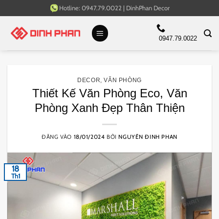
Bỏ
Hotline:
0947.79.0022
|
DinhPhan Decor
qua
nội
0947.79.0022
dung
DECOR
,
VĂN PHÒNG
Thiết Kế Văn Phòng Eco, Văn
Phòng Xanh Đẹp Thân Thiện
ĐĂNG VÀO
18/01/2024
BỞI
NGUYÊN ĐINH PHAN
18
Th1