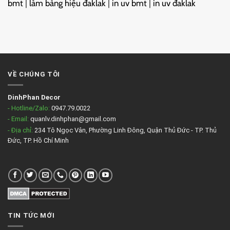
bmt
|
làm bảng hiệu đaklak
|
in uv bmt
|
in uv đaklak
VỀ CHÚNG TÔI
DinhPhan Decor
- Hotline/Zalo:
0947.79.0022
- Email:
quanlv.dinhphan@gmail.com
- Địa chỉ:
234 Tô Ngọc Vân, Phường Linh Đông, Quận Thủ Đức - TP. Thủ
Đức, TP. Hồ Chí Minh
TIN TỨC MỚI