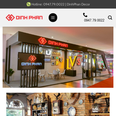
Bỏ
Hotline:
0947.79.0022
|
DinhPhan Decor
qua
nội
0947.79.0022
dung