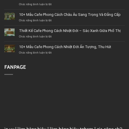
Chức năng bình luận bị tắt
ở
Top
11+
10+ Mẫu Cafe Phong Cách Châu Âu Sang Trọng Và Đẳng Cấp
Công
Chức năng bình luận bị tắt
ty
ở
&
10+
Cửa
Mẫu
Thiết Kế Cafe Phong Cách Nhiệt Đới – Sắc Xanh Giữa Phố Thị
hàng
Cafe
Chức năng bình luận bị tắt
nội
Phong
ở
thất
Cách
Thiết
BMT
Châu
Kế
10+ Mẫu Cafe Phong Cách Nhiệt Đới Ấn Tượng, Thu Hút
(Buôn
Âu
Cafe
Chức năng bình luận bị tắt
Ma
Sang
Phong
ở
Thuột)
Trọng
Cách
10+
uy
Và
Nhiệt
Mẫu
tín
Đẳng
Đới
Cafe
FANPAGE
Cấp
–
Phong
Sắc
Cách
Xanh
Nhiệt
Giữa
Đới
Phố
Ấn
Thị
Tượng,
Thu
Hút