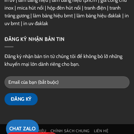
in uv
|
làm bảng hiệu
|
làm bảng hiệu tphcm
|
gia công chữ
inox
|
mica hút nổi
|
hộp đèn hút nổi
|
tranh điện
|
tranh
tráng gương
|
làm bảng hiệu bmt
|
làm bảng hiệu đaklak
|
in
uv bmt
|
in uv đaklak
ĐĂNG KÝ NHẬN BẢN TIN
Đăng ký nhận bản tin từ chúng tôi để không bỏ lỡ những
khuyến mại lớn dành riêng cho bạn.
CHAT ZALO
GIỚI THIỆU
CHÍNH SÁCH CHUNG
LIÊN HỆ