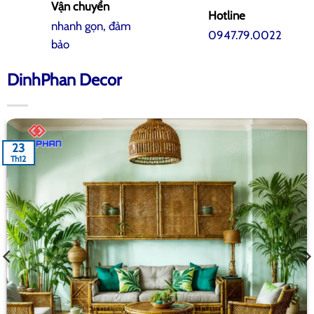
Vận chuyển
Hotline
nhanh gọn, đảm
0947.79.0022
bảo
DinhPhan Decor
23
Th12