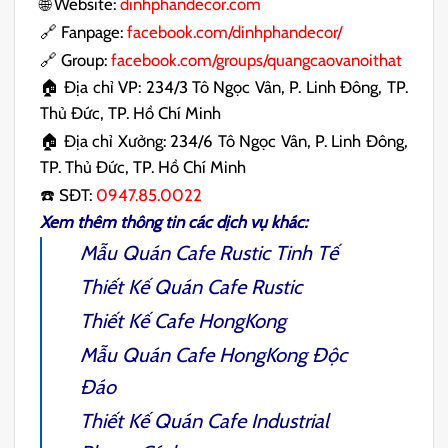
🌐 Website:
dinhphandecor.com
🔗 Fanpage:
facebook.com/dinhphandecor/
🔗 Group:
facebook.com/groups/quangcaovanoithat
🏠 Địa chỉ VP: 234/3 Tô Ngọc Vân, P. Linh Đông, TP.
Thủ Đức, TP. Hồ Chí Minh
🏠 Địa chỉ Xưởng: 234/6 Tô Ngọc Vân, P. Linh Đông,
TP. Thủ Đức, TP. Hồ Chí Minh
☎️ SĐT:
0947.85.0022
Xem thêm thông tin các dịch vụ khác:
Mẫu Quán
Cafe Rustic
Tinh Tế
Thiết Kế Quán Cafe Rustic
Thiết Kế Cafe HongKong
Mẫu Quán
Cafe HongKong
Độc
Đáo
Thiết Kế Quán Cafe Industrial