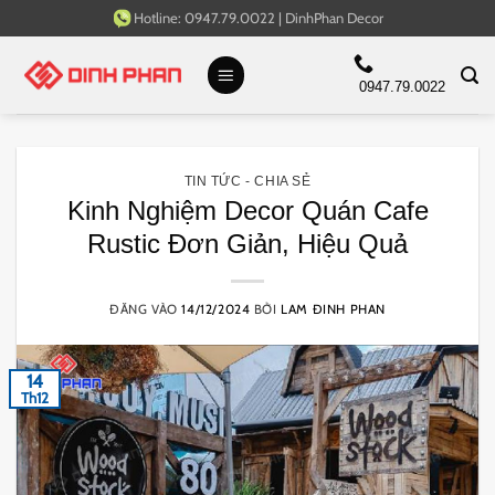
Bỏ
Hotline:
0947.79.0022
|
DinhPhan Decor
qua
nội
0947.79.0022
dung
TIN TỨC - CHIA SẺ
Kinh Nghiệm Decor Quán Cafe
Rustic Đơn Giản, Hiệu Quả
ĐĂNG VÀO
14/12/2024
BỞI
LAM ĐINH PHAN
14
Th12