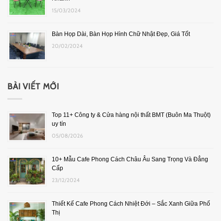
15/03/2024
Bàn Họp Dài, Bàn Họp Hình Chữ Nhật Đẹp, Giá Tốt
20/02/2024
BÀI VIẾT MỚI
Top 11+ Công ty & Cửa hàng nội thất BMT (Buôn Ma Thuột)
uy tín
05/08/2026
10+ Mẫu Cafe Phong Cách Châu Âu Sang Trọng Và Đẳng
Cấp
23/12/2024
Thiết Kế Cafe Phong Cách Nhiệt Đới – Sắc Xanh Giữa Phố
Thị