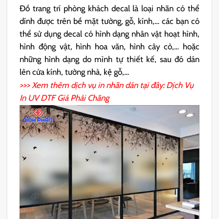
Đồ trang trí phòng khách decal là loại nhãn có thể
dính được trên bề mặt tường, gỗ, kính,… các bạn có
thể sử dụng decal có hình dạng nhân vật hoạt hình,
hình động vật, hình hoa văn, hình cây cỏ,… hoặc
những hình dạng do mình tự thiết kế, sau đó dán
lên cửa kính, tường nhà, kệ gỗ,…
>>> Xem thêm dịch vụ in nhãn dán tại đây: Dịch Vụ
In UV DTF
Giá Phải Chăng