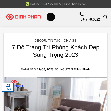
Bỏ
Hotline:
0947.79.0022
|
DinhPhan Decor
qua
nội
0947.79.0022
dung
DECOR
,
TIN TỨC - CHIA SẺ
7 Đồ Trang Trí Phòng Khách Đẹp
Sang Trọng 2023
ĐĂNG VÀO
22/08/2023
BỞI
NGUYÊN ĐINH PHAN
22
Th8