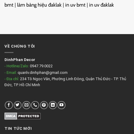
bmt
|
làm bảng hiệu đaklak
|
in uv bmt
|
in uv đaklak
VỀ CHÚNG TÔI
DinhPhan Decor
- Hotline/Zalo:
0947.79.0022
- Email:
quanlv.dinhphan@gmail.com
- Địa chỉ:
234 Tô Ngọc Vân, Phường Linh Đông, Quận Thủ Đức - TP. Thủ
Đức, TP. Hồ Chí Minh
TIN TỨC MỚI