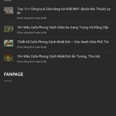
Top 11+ Công ty & Cửa hàng nội thất BMT (Buôn Ma Thuột) uy
tín
Chức năng bình luận bị tắt
ở
Top
11+
10+ Mẫu Cafe Phong Cách Châu Âu Sang Trọng Và Đẳng Cấp
Công
Chức năng bình luận bị tắt
ty
ở
&
10+
Cửa
Mẫu
Thiết Kế Cafe Phong Cách Nhiệt Đới – Sắc Xanh Giữa Phố Thị
hàng
Cafe
Chức năng bình luận bị tắt
nội
Phong
ở
thất
Cách
Thiết
BMT
Châu
Kế
10+ Mẫu Cafe Phong Cách Nhiệt Đới Ấn Tượng, Thu Hút
(Buôn
Âu
Cafe
Chức năng bình luận bị tắt
Ma
Sang
Phong
ở
Thuột)
Trọng
Cách
10+
uy
Và
Nhiệt
Mẫu
tín
Đẳng
Đới
Cafe
FANPAGE
Cấp
–
Phong
Sắc
Cách
Xanh
Nhiệt
Giữa
Đới
Phố
Ấn
Thị
Tượng,
Thu
Hút