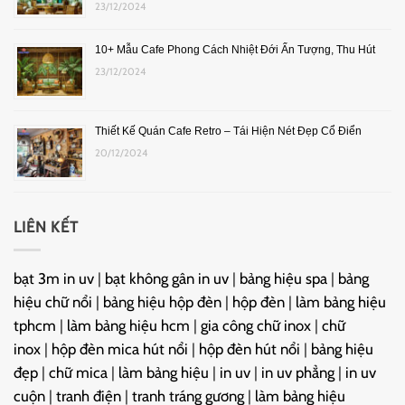
23/12/2024
10+ Mẫu Cafe Phong Cách Nhiệt Đới Ấn Tượng, Thu Hút
23/12/2024
Thiết Kế Quán Cafe Retro – Tái Hiện Nét Đẹp Cổ Điển
20/12/2024
LIÊN KẾT
bạt 3m in uv
|
bạt không gân in uv
|
bảng hiệu spa
|
bảng
hiệu chữ nổi
|
bảng hiệu hộp đèn
|
hộp đèn
|
làm bảng hiệu
tphcm
|
làm bảng hiệu hcm
|
gia công chữ inox
|
chữ
inox
|
hộp đèn mica hút nổi
|
hộp đèn hút nổi
|
bảng hiệu
đẹp
|
chữ mica
|
làm bảng hiệu
|
in uv
|
in uv phẳng
|
in uv
cuộn
|
tranh điện
|
tranh tráng gương
|
làm bảng hiệu