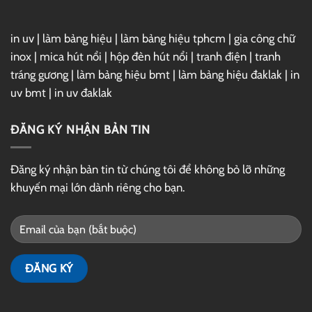
in uv
|
làm bảng hiệu
|
làm bảng hiệu tphcm
|
gia công chữ
inox
|
mica hút nổi
|
hộp đèn hút nổi
|
tranh điện
|
tranh
tráng gương
|
làm bảng hiệu bmt
|
làm bảng hiệu đaklak
|
in
uv bmt
|
in uv đaklak
ĐĂNG KÝ NHẬN BẢN TIN
Đăng ký nhận bản tin từ chúng tôi để không bỏ lỡ những
khuyến mại lớn dành riêng cho bạn.