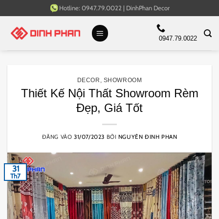
Bỏ
Hotline:
0947.79.0022
|
DinhPhan Decor
qua
nội
0947.79.0022
dung
DECOR
,
SHOWROOM
Thiết Kế Nội Thất Showroom Rèm
Đẹp, Giá Tốt
ĐĂNG VÀO
31/07/2023
BỞI
NGUYÊN ĐINH PHAN
31
Th7