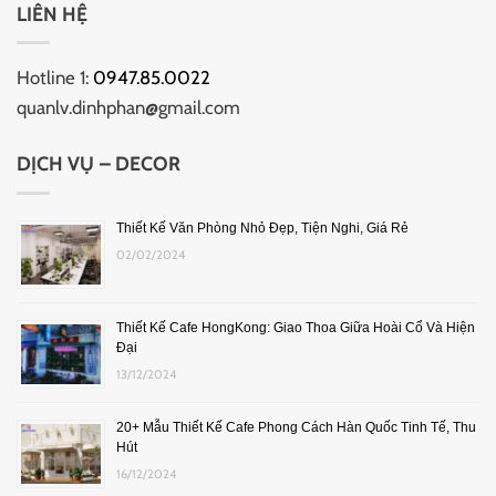
LIÊN HỆ
Hotline 1:
0947.85.0022
quanlv.dinhphan@gmail.com
DỊCH VỤ – DECOR
Thiết Kế Văn Phòng Nhỏ Đẹp, Tiện Nghi, Giá Rẻ
02/02/2024
Thiết Kế Cafe HongKong: Giao Thoa Giữa Hoài Cổ Và Hiện
Đại
13/12/2024
20+ Mẫu Thiết Kế Cafe Phong Cách Hàn Quốc Tinh Tế, Thu
Hút
16/12/2024