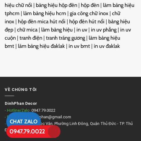
hiệu chữ nổi
|
bảng hiệu hộp đèn
|
hộp đèn
|
làm bảng hiệu
tphcm
|
làm bảng hiệu hcm
|
gia công chữ inox
|
chữ
inox
|
hộp đèn mica hút nổi
|
hộp đèn hút nổi
|
bảng hiệu
đẹp
|
chữ mica
|
làm bảng hiệu
|
in uv
|
in uv phẳng
|
in uv
cuộn
|
tranh điện
|
tranh tráng gương
|
làm bảng hiệu
bmt
|
làm bảng hiệu đaklak
|
in uv bmt
|
in uv đaklak
VỀ CHÚNG TÔI
DinhPhan Decor
- Hotline/Zalo:
0947.79.0022
- Email:
quanlv.dinhphan@gmail.com
CHAT ZALO
- Địa chỉ:
234 Tô Ngọc Vân, Phường Linh Đông, Quận Thủ Đức - TP. Thủ
Đức, TP. Hồ Chí Minh
0947.79.0022