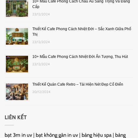
10+ Mẫu Cafe Phong Cách Châu Âu Sang Trọng Và Đẳng
Cấp
23/12/2024
Thiết Kế Cafe Phong Cách Nhiệt Đới – Sắc Xanh Giữa Phố
Thị
23/12/2024
10+ Mẫu Cafe Phong Cách Nhiệt Đới Ấn Tượng, Thu Hút
23/12/2024
Thiết Kế Quán Cafe Retro – Tái Hiện Nét Đẹp Cổ Điển
20/12/2024
LIÊN KẾT
bạt 3m in uv
|
bạt không gân in uv
|
bảng hiệu spa
|
bảng