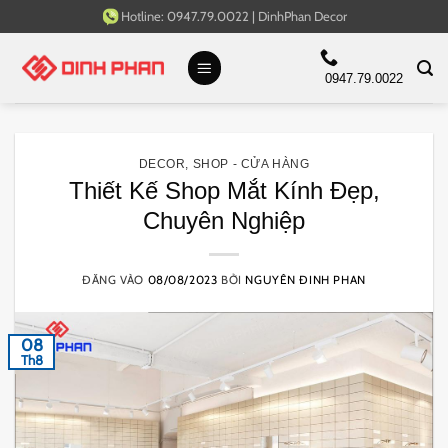
Bỏ
Hotline:
0947.79.0022
|
DinhPhan Decor
qua
nội
0947.79.0022
dung
DECOR
,
SHOP - CỬA HÀNG
Thiết Kế Shop Mắt Kính Đẹp,
Chuyên Nghiệp
ĐĂNG VÀO
08/08/2023
BỞI
NGUYÊN ĐINH PHAN
08
Th8