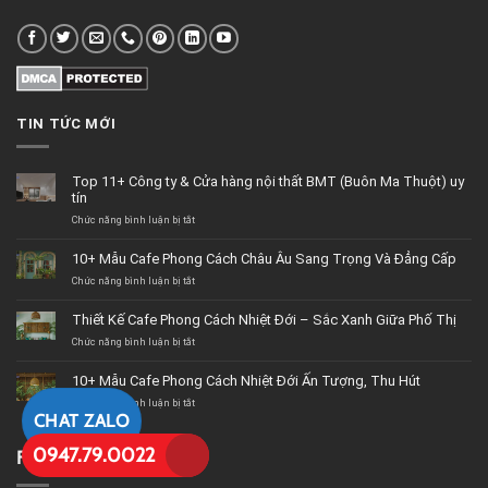
TIN TỨC MỚI
Top 11+ Công ty & Cửa hàng nội thất BMT (Buôn Ma Thuột) uy
tín
Chức năng bình luận bị tắt
ở
Top
11+
10+ Mẫu Cafe Phong Cách Châu Âu Sang Trọng Và Đẳng Cấp
Công
Chức năng bình luận bị tắt
ty
ở
&
10+
Cửa
Mẫu
Thiết Kế Cafe Phong Cách Nhiệt Đới – Sắc Xanh Giữa Phố Thị
hàng
Cafe
Chức năng bình luận bị tắt
nội
Phong
ở
thất
Cách
Thiết
BMT
Châu
Kế
10+ Mẫu Cafe Phong Cách Nhiệt Đới Ấn Tượng, Thu Hút
(Buôn
Âu
Cafe
Chức năng bình luận bị tắt
Ma
Sang
Phong
ở
CHAT ZALO
Thuột)
Trọng
Cách
10+
uy
Và
Nhiệt
Mẫu
0947.79.0022
tín
Đẳng
Đới
Cafe
FANPAGE
Cấp
–
Phong
Sắc
Cách