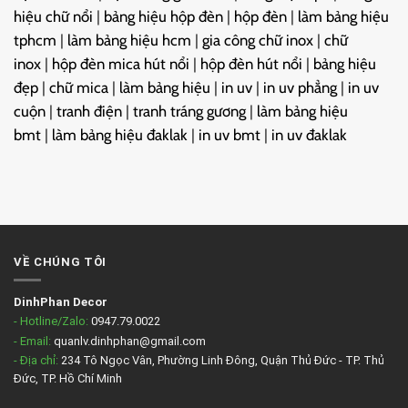
hiệu chữ nổi
|
bảng hiệu hộp đèn
|
hộp đèn
|
làm bảng hiệu
tphcm
|
làm bảng hiệu hcm
|
gia công chữ inox
|
chữ
inox
|
hộp đèn mica hút nổi
|
hộp đèn hút nổi
|
bảng hiệu
đẹp
|
chữ mica
|
làm bảng hiệu
|
in uv
|
in uv phẳng
|
in uv
cuộn
|
tranh điện
|
tranh tráng gương
|
làm bảng hiệu
bmt
|
làm bảng hiệu đaklak
|
in uv bmt
|
in uv đaklak
VỀ CHÚNG TÔI
DinhPhan Decor
- Hotline/Zalo:
0947.79.0022
- Email:
quanlv.dinhphan@gmail.com
- Địa chỉ:
234 Tô Ngọc Vân, Phường Linh Đông, Quận Thủ Đức - TP. Thủ
Đức, TP. Hồ Chí Minh