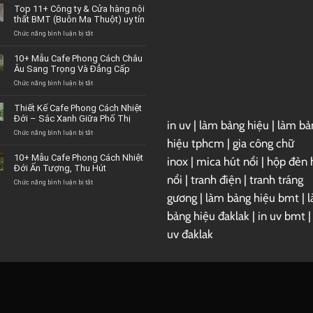
Top 11+ Công ty & Cửa hàng nội
thất BMT (Buôn Ma Thuột) uy tín
Chức năng bình luận bị tắt
ở
Top
11+
10+ Mẫu Cafe Phong Cách Châu
Công
Âu Sang Trọng Và Đẳng Cấp
ty
&
Chức năng bình luận bị tắt
ở
Cửa
10+
hàng
Mẫu
Thiết Kế Cafe Phong Cách Nhiệt
nội
Cafe
Đới – Sắc Xanh Giữa Phố Thị
in uv
|
làm bảng hiệu
|
làm bả
thất
Phong
BMT
Cách
Chức năng bình luận bị tắt
ở
hiệu tphcm
|
gia công chữ
(Buôn
Châu
Thiết
Ma
Âu
Kế
10+ Mẫu Cafe Phong Cách Nhiệt
inox
|
mica hút nổi
|
hộp đèn 
Thuột)
Sang
Cafe
Đới Ấn Tượng, Thu Hút
uy
Trọng
Phong
nổi
|
tranh điện
|
tranh tráng
tín
Và
Cách
Chức năng bình luận bị tắt
ở
Đẳng
Nhiệt
10+
gương
|
làm bảng hiệu bmt
|
Cấp
Đới
Mẫu
–
Cafe
bảng hiệu đaklak
|
in uv bmt
Sắc
Phong
uv đaklak
Xanh
Cách
Giữa
Nhiệt
Phố
Đới
Thị
Ấn
Tượng,
Thu
Hút