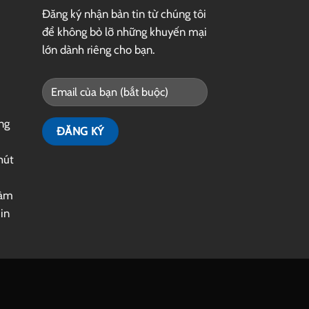
Đăng ký nhận bản tin từ chúng tôi
để không bỏ lỡ những khuyến mại
lớn dành riêng cho bạn.
ng
hút
làm
|
in