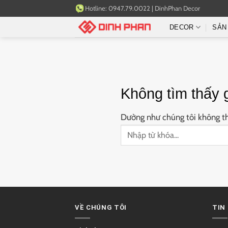
Bỏ
Hotline:
0947.79.0022
|
DinhPhan Decor
qua
DECOR
SẢN
nội
dung
Không tìm thấy 
Dường như chúng tôi không thể
VỀ CHÚNG TÔI
TIN