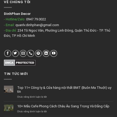
VỀ CHÚNG TÔI
DinhPhan Decor
- Hotline/Zalo:
0947.79.0022
- Email:
quanlv.dinhphan@gmail.com
- Địa chỉ:
234 Tô Ngọc Vân, Phường Linh Đông, Quận Thủ Đức - TP. Thủ
Đức, TP. Hồ Chí Minh
TIN TỨC MỚI
Top 11+ Công ty & Cửa hàng nội thất BMT (Buôn Ma Thuột) uy
tín
Chức năng bình luận bị tắt
ở
Top
11+
10+ Mẫu Cafe Phong Cách Châu Âu Sang Trọng Và Đẳng Cấp
Công
Chức năng bình luận bị tắt
ty
ở
&
10+