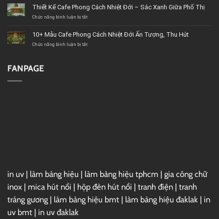
Cửa
Mẫu
Thiết Kế Cafe Phong Cách Nhiệt Đới – Sắc Xanh Giữa Phố Thị
hàng
Cafe
Chức năng bình luận bị tắt
nội
Phong
ở
thất
Cách
Thiết
BMT
Châu
Kế
10+ Mẫu Cafe Phong Cách Nhiệt Đới Ấn Tượng, Thu Hút
(Buôn
Âu
Cafe
Chức năng bình luận bị tắt
Ma
Sang
Phong
ở
Thuột)
Trọng
Cách
10+
uy
Và
Nhiệt
Mẫu
tín
Đẳng
Đới
Cafe
FANPAGE
Cấp
–
Phong
Sắc
Cách
Xanh
Nhiệt
Giữa
Đới
Phố
Ấn
Thị
Tượng,
Thu
Hút
in uv
|
làm bảng hiệu
|
làm bảng hiệu tphcm
|
gia công chữ
inox
|
mica hút nổi
|
hộp đèn hút nổi
|
tranh điện
|
tranh
tráng gương
|
làm bảng hiệu bmt
|
làm bảng hiệu đaklak
|
in
uv bmt
|
in uv đaklak