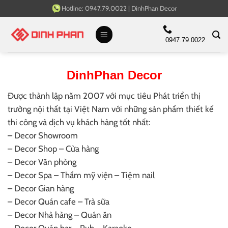
Bỏ
Hotline:
0947.79.0022
|
DinhPhan Decor
qua
nội
0947.79.0022
dung
DinhPhan Decor
Được thành lập năm 2007 với mục tiêu Phát triển thị
trường nội thất tại Việt Nam với những sản phẩm thiết kế
thi công và dịch vụ khách hàng tốt nhất:
– Decor Showroom
– Decor Shop – Cửa hàng
– Decor Văn phòng
– Decor Spa – Thẩm mỹ viện – Tiệm nail
– Decor Gian hàng
– Decor Quán cafe – Trà sữa
– Decor Nhà hàng – Quán ăn
– Decor Quán bar – Pub – Karaoke