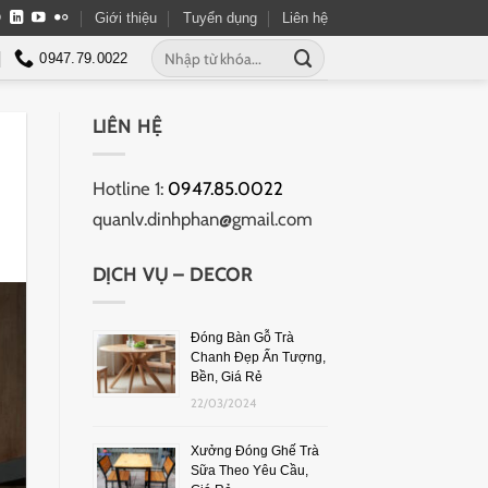
Giới thiệu
Tuyển dụng
Liên hệ
0947.79.0022
LIÊN HỆ
Hotline 1:
0947.85.0022
quanlv.dinhphan@gmail.com
DỊCH VỤ – DECOR
Đóng Bàn Gỗ Trà
Chanh Đẹp Ấn Tượng,
Bền, Giá Rẻ
22/03/2024
Xưởng Đóng Ghế Trà
Sữa Theo Yêu Cầu,