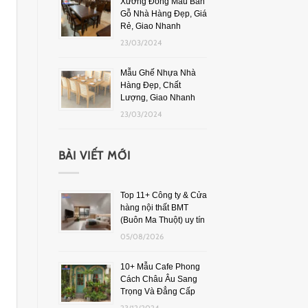
Xưởng Đóng Mẫu Bàn
Gỗ Nhà Hàng Đẹp, Giá
Rẻ, Giao Nhanh
23/03/2024
Mẫu Ghế Nhựa Nhà
Hàng Đẹp, Chất
Lượng, Giao Nhanh
23/03/2024
BÀI VIẾT MỚI
Top 11+ Công ty & Cửa
hàng nội thất BMT
(Buôn Ma Thuột) uy tín
05/08/2026
10+ Mẫu Cafe Phong
Cách Châu Âu Sang
Trọng Và Đẳng Cấp
23/12/2024