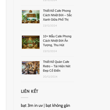
Thiết Kế Cafe Phong
Cách Nhiệt Đới – Sắc
Xanh Giữa Phố Thị
23/12/2024
10+ Mẫu Cafe Phong
Cách Nhiệt Đới Ấn
Tượng, Thu Hút
23/12/2024
Thiết Kế Quán Cafe
Retro – Tái Hiện Nét
Đẹp Cổ Điển
20/12/2024
LIÊN KẾT
bạt 3m in uv
|
bạt không gân