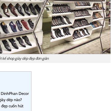
t kế shop giày dép đẹp đơn giản
ại DinhPhan Decor
giày dép nào?
p đẹp cuốn hút