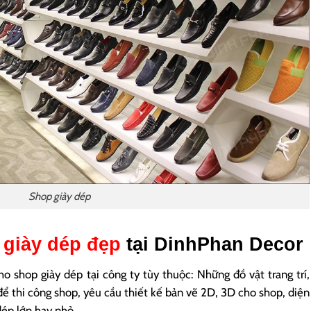
Shop giày dép
p giày dép đẹp
tại DinhPhan Decor
cho shop giày dép tại công ty tùy thuộc: Những đồ vật trang trí,
ể thi công shop, yêu cầu thiết kế bản vẽ 2D, 3D cho shop, diện
dép lớn hay nhỏ,…