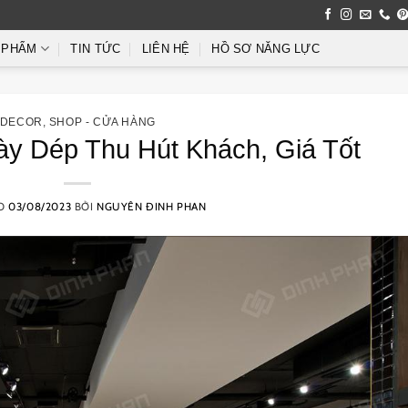
 PHẨM
TIN TỨC
LIÊN HỆ
HỒ SƠ NĂNG LỰC
DECOR
,
SHOP - CỬA HÀNG
ày Dép Thu Hút Khách, Giá Tốt
ÀO
03/08/2023
BỞI
NGUYÊN ĐINH PHAN