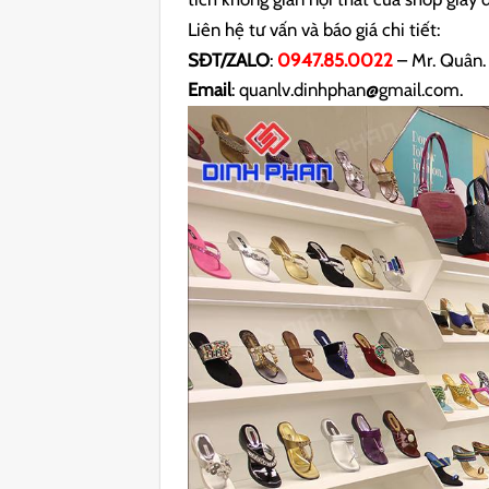
Liên hệ tư vấn và báo giá chi tiết:
SĐT/ZALO
:
0947.85.0022
– Mr. Quân.
Email
: quanlv.dinhphan@gmail.com.