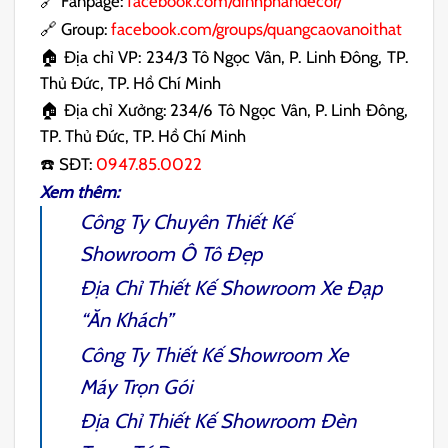
🔗 Fanpage:
facebook.com/dinhphandecor/
🔗 Group:
facebook.com/groups/quangcaovanoithat
🏠 Địa chỉ VP: 234/3 Tô Ngọc Vân, P. Linh Đông, TP.
Thủ Đức, TP. Hồ Chí Minh
🏠 Địa chỉ Xưởng: 234/6 Tô Ngọc Vân, P. Linh Đông,
TP. Thủ Đức, TP. Hồ Chí Minh
☎️ SĐT:
0947.85.0022
Xem thêm:
Công Ty Chuyên
Thiết Kế
Showroom Ô Tô
Đẹp
Địa Chỉ
Thiết Kế Showroom Xe Đạp
“Ăn Khách”
Công Ty
Thiết Kế Showroom Xe
Máy
Trọn Gói
Địa Chỉ
Thiết Kế Showroom Đèn