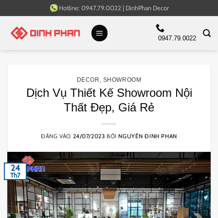
Bỏ
Hotline:
0947.79.0022
|
DinhPhan Decor
qua
nội
0947.79.0022
dung
DECOR
,
SHOWROOM
Dịch Vụ Thiết Kế Showroom Nội
Thất Đẹp, Giá Rẻ
ĐĂNG VÀO
24/07/2023
BỞI
NGUYÊN ĐINH PHAN
24
Th7