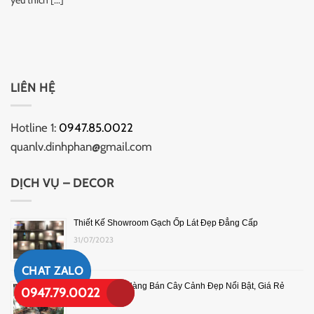
LIÊN HỆ
Hotline 1:
0947.85.0022
quanlv.dinhphan@gmail.com
DỊCH VỤ – DECOR
Thiết Kế Showroom Gạch Ốp Lát Đẹp Đẳng Cấp
31/07/2023
CHAT ZALO
Thiết Kế Cửa Hàng Bán Cây Cảnh Đẹp Nổi Bật, Giá Rẻ
0947.79.0022
05/01/2024