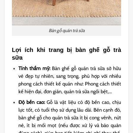
Bàn gỗ quán trà sữa
Lợi ích khi trang bị bàn ghế gỗ trà
sữa
Tính thẩm mỹ:
Bàn ghế gỗ quán trà sữa sở hữu
vẻ đẹp tự nhiên, sang trọng, phù hợp với nhiều
phong cách thiết kế quán như: Phong cách thiết
kế hiện đại, đơn giản, quán trà sữa ngồi bệt,…
Độ bền cao:
Gỗ là vật liệu có độ bền cao, chịu
lực tốt, có tuổi thọ sử dụng lâu dài. Bên cạnh đó,
bàn ghế gỗ cho quán trà sữa ít bị cong vênh, nứt
nẻ, ít bị mối mọt (nếu được xử lý và bảo quản
đúng cách), giúp bạn tiết kiệm chi phí thay thế,