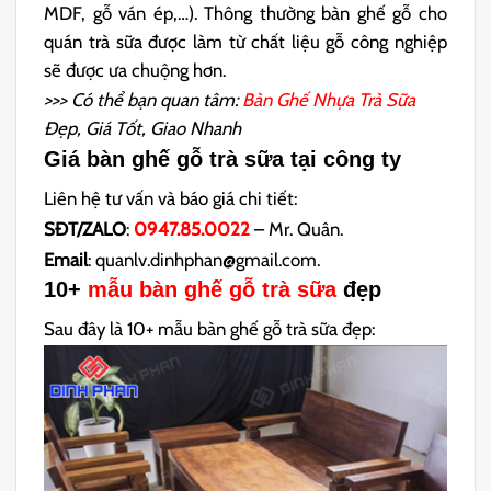
MDF, gỗ ván ép,…). Thông thường bàn ghế gỗ cho
quán trà sữa được làm từ chất liệu gỗ công nghiệp
sẽ được ưa chuộng hơn.
>>> Có thể bạn quan tâm:
Bàn Ghế Nhựa Trà Sữa
Đẹp, Giá Tốt, Giao Nhanh
Giá bàn ghế gỗ trà sữa tại công ty
Liên hệ tư vấn và báo giá chi tiết:
SĐT/ZALO
:
0947.85.0022
– Mr. Quân.
Email
: quanlv.dinhphan@gmail.com.
10+
mẫu bàn ghế gỗ trà sữa
đẹp
Sau đây là 10+ mẫu bàn ghế gỗ trà sữa đẹp: