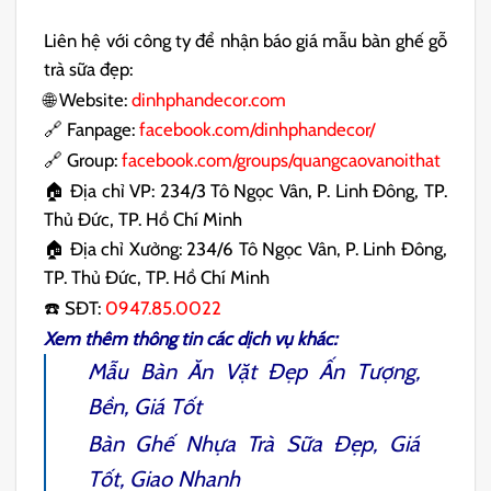
Liên hệ với công ty để nhận báo giá mẫu bàn ghế gỗ
trà sữa đẹp:
🌐 Website:
dinhphandecor.com
🔗 Fanpage:
facebook.com/dinhphandecor/
🔗 Group:
facebook.com/groups/quangcaovanoithat
🏠 Địa chỉ VP: 234/3 Tô Ngọc Vân, P. Linh Đông, TP.
Thủ Đức, TP. Hồ Chí Minh
🏠 Địa chỉ Xưởng: 234/6 Tô Ngọc Vân, P. Linh Đông,
TP. Thủ Đức, TP. Hồ Chí Minh
☎️ SĐT:
0947.85.0022
Xem thêm thông tin các dịch vụ khác:
Mẫu
Bàn Ăn Vặt
Đẹp Ấn Tượng,
Bền, Giá Tốt
Bàn Ghế Nhựa Trà Sữa
Đẹp, Giá
Tốt, Giao Nhanh