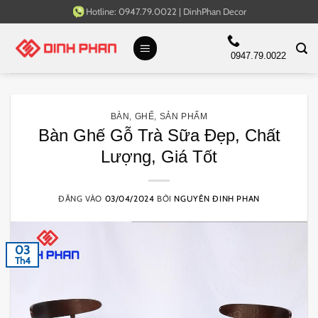
Bỏ
Hotline:
0947.79.0022
|
DinhPhan Decor
qua
nội
0947.79.0022
dung
BÀN
,
GHẾ
,
SẢN PHẨM
Bàn Ghế Gỗ Trà Sữa Đẹp, Chất
Lượng, Giá Tốt
ĐĂNG VÀO
03/04/2024
BỞI
NGUYÊN ĐINH PHAN
03
Th4