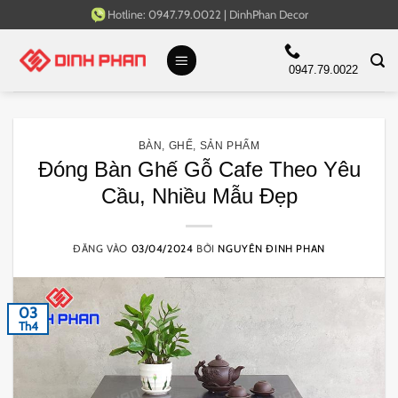
Bỏ
Hotline:
0947.79.0022
|
DinhPhan Decor
qua
nội
0947.79.0022
dung
BÀN
,
GHẾ
,
SẢN PHẨM
Đóng Bàn Ghế Gỗ Cafe Theo Yêu
Cầu, Nhiều Mẫu Đẹp
ĐĂNG VÀO
03/04/2024
BỞI
NGUYÊN ĐINH PHAN
03
Th4