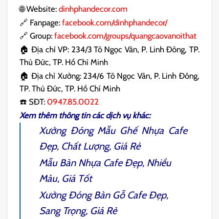
🌐 Website:
dinhphandecor.com
🔗 Fanpage:
facebook.com/dinhphandecor/
🔗 Group:
facebook.com/groups/quangcaovanoithat
🏠 Địa chỉ VP: 234/3 Tô Ngọc Vân, P. Linh Đông, TP.
Thủ Đức, TP. Hồ Chí Minh
🏠 Địa chỉ Xưởng: 234/6 Tô Ngọc Vân, P. Linh Đông,
TP. Thủ Đức, TP. Hồ Chí Minh
☎️ SĐT:
0947.85.0022
Xem thêm thông tin các dịch vụ khác:
Xưởng Đóng Mẫu
Ghế Nhựa Cafe
Đẹp, Chất Lượng, Giá Rẻ
Mẫu
Bàn Nhựa Cafe
Đẹp, Nhiều
Màu, Giá Tốt
Xưởng Đóng
Bàn Gỗ Cafe
Đẹp,
Sang Trọng, Giá Rẻ