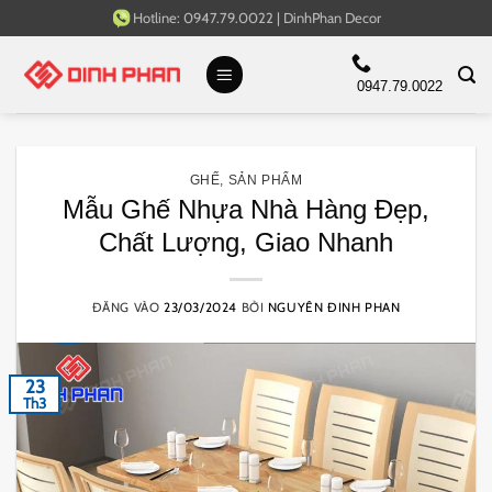
Bỏ
Hotline:
0947.79.0022
|
DinhPhan Decor
qua
nội
0947.79.0022
dung
GHẾ
,
SẢN PHẨM
Mẫu Ghế Nhựa Nhà Hàng Đẹp,
Chất Lượng, Giao Nhanh
ĐĂNG VÀO
23/03/2024
BỞI
NGUYÊN ĐINH PHAN
23
Th3