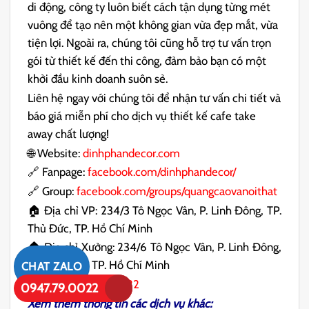
di động, công ty luôn biết cách tận dụng từng mét
vuông để tạo nên một không gian vừa đẹp mắt, vừa
tiện lợi. Ngoài ra, chúng tôi cũng hỗ trợ tư vấn trọn
gói từ thiết kế đến thi công, đảm bảo bạn có một
khởi đầu kinh doanh suôn sẻ.
Liên hệ ngay với chúng tôi để nhận tư vấn chi tiết và
báo giá miễn phí cho dịch vụ thiết kế cafe take
away chất lượng!
🌐 Website:
dinhphandecor.com
🔗 Fanpage:
facebook.com/dinhphandecor/
🔗 Group:
facebook.com/groups/quangcaovanoithat
🏠 Địa chỉ VP: 234/3 Tô Ngọc Vân, P. Linh Đông, TP.
Thủ Đức, TP. Hồ Chí Minh
🏠 Địa chỉ Xưởng: 234/6 Tô Ngọc Vân, P. Linh Đông,
TP. Thủ Đức, TP. Hồ Chí Minh
CHAT ZALO
☎️ SĐT:
0947.85.0022
0947.79.0022
Xem thêm thông tin các dịch vụ khác: