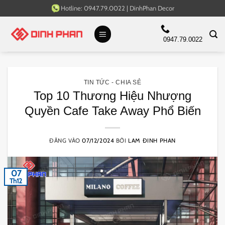
Bỏ
Hotline:
0947.79.0022
|
DinhPhan Decor
qua
nội
0947.79.0022
dung
TIN TỨC - CHIA SẺ
Top 10 Thương Hiệu Nhượng
Quyền Cafe Take Away Phổ Biến
ĐĂNG VÀO
07/12/2024
BỞI
LAM ĐINH PHAN
07
Th12