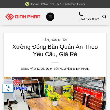
Bỏ
Hotline:
0947.79.0022
|
DinhPhan Decor
qua
nội
0947.79.0022
dung
BÀN
,
SẢN PHẨM
Xưởng Đóng Bàn Quán Ăn Theo
Yêu Cầu, Giá Rẻ
ĐĂNG VÀO
12/03/2024
BỞI
NGUYÊN ĐINH PHAN
12
Th3