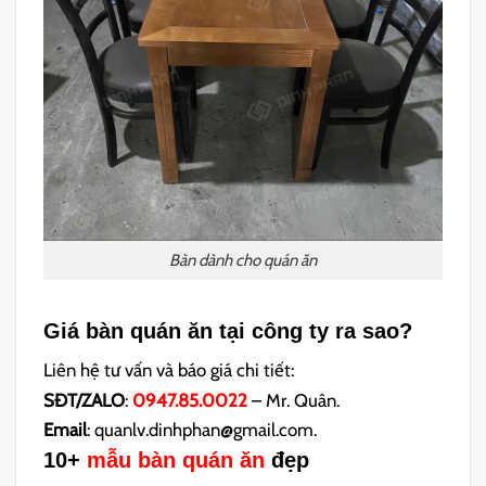
Bàn dành cho quán ăn
Giá bàn quán ăn tại công ty ra sao?
Liên hệ tư vấn và báo giá chi tiết:
SĐT/ZALO
:
0947.85.0022
– Mr. Quân.
Email
: quanlv.dinhphan@gmail.com.
10+
mẫu bàn quán ăn
đẹp