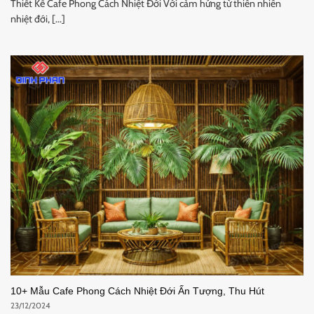
Thiết Kế Cafe Phong Cách Nhiệt Đới Với cảm hứng từ thiên nhiên
nhiệt đới, [...]
10+ Mẫu Cafe Phong Cách Nhiệt Đới Ấn Tượng, Thu Hút
23/12/2024