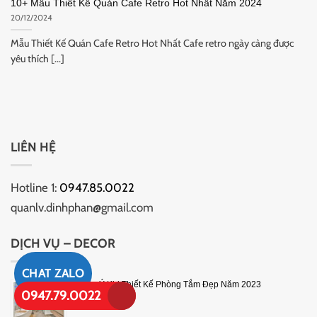
10+ Mẫu Thiết Kế Quán Cafe Retro Hot Nhất Năm 2024
20/12/2024
Mẫu Thiết Kế Quán Cafe Retro Hot Nhất Cafe retro ngày càng được
yêu thích [...]
LIÊN HỆ
Hotline 1:
0947.85.0022
quanlv.dinhphan@gmail.com
DỊCH VỤ – DECOR
CHAT ZALO
7 Lưu Ý Khi Thiết Kế Phòng Tắm Đẹp Năm 2023
0947.79.0022
10/09/2023