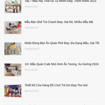
Top 7 Mẫu Nội Thất Gỗ Tự Nhiên Đẹp, Thịnh Hành 2023
14/10/2023
Mẫu Bàn Ghế Trà Chanh Đẹp, Giá Rẻ, Nhiều Mẫu Mã
19/03/2024
Nhận Đóng Bàn Ăn Quán Phở Đẹp, Đa Dạng Mẫu, Giá Tốt
04/03/2024
10+ Mẫu Quán Cafe Nhỏ Xinh Ấn Tượng, Xu Hướng 2024
10/12/2024
Thiết Kế Cửa Hàng Đồ Chơi Trẻ Em Đẹp Thu Hút
28/10/2023