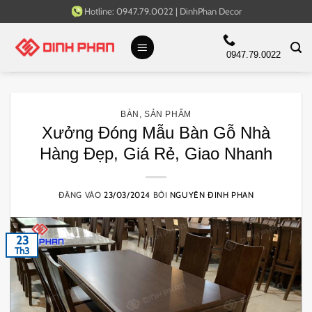
Bỏ
Hotline:
0947.79.0022
|
DinhPhan Decor
qua
nội
0947.79.0022
dung
BÀN
,
SẢN PHẨM
Xưởng Đóng Mẫu Bàn Gỗ Nhà
Hàng Đẹp, Giá Rẻ, Giao Nhanh
ĐĂNG VÀO
23/03/2024
BỞI
NGUYÊN ĐINH PHAN
23
Th3