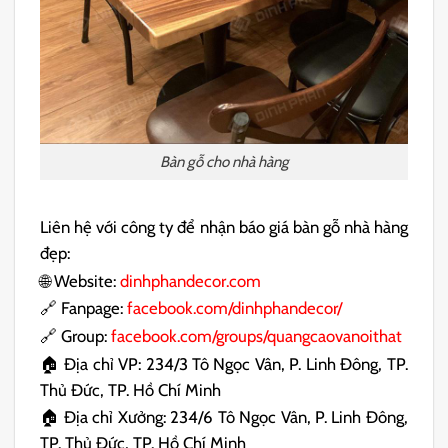
Bàn gỗ cho nhà hàng
Liên hệ với công ty để nhận báo giá bàn gỗ nhà hàng
đẹp:
🌐 Website:
dinhphandecor.com
🔗 Fanpage:
facebook.com/dinhphandecor/
🔗 Group:
facebook.com/groups/quangcaovanoithat
🏠 Địa chỉ VP: 234/3 Tô Ngọc Vân, P. Linh Đông, TP.
Thủ Đức, TP. Hồ Chí Minh
🏠 Địa chỉ Xưởng: 234/6 Tô Ngọc Vân, P. Linh Đông,
TP. Thủ Đức, TP. Hồ Chí Minh