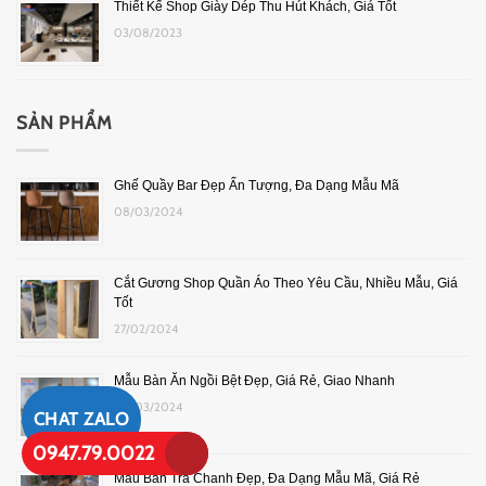
Thiết Kế Shop Giày Dép Thu Hút Khách, Giá Tốt
03/08/2023
SẢN PHẨM
Ghế Quầy Bar Đẹp Ấn Tượng, Đa Dạng Mẫu Mã
08/03/2024
Cắt Gương Shop Quần Áo Theo Yêu Cầu, Nhiều Mẫu, Giá
Tốt
27/02/2024
Mẫu Bàn Ăn Ngồi Bệt Đẹp, Giá Rẻ, Giao Nhanh
08/03/2024
CHAT ZALO
0947.79.0022
Mẫu Bàn Trà Chanh Đẹp, Đa Dạng Mẫu Mã, Giá Rẻ