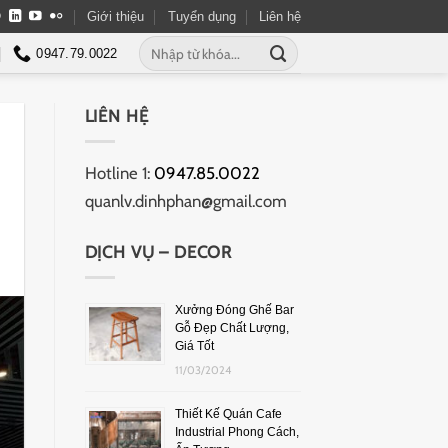
Giới thiệu
Tuyển dụng
Liên hệ
0947.79.0022
LIÊN HỆ
Hotline 1:
0947.85.0022
quanlv.dinhphan@gmail.com
DỊCH VỤ – DECOR
Xưởng Đóng Ghế Bar
Gỗ Đẹp Chất Lượng,
Giá Tốt
11/03/2024
Thiết Kế Quán Cafe
Industrial Phong Cách,