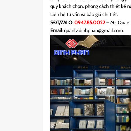
quý khách chọn, phong cách thiết kế n
Liên hệ tư vấn và báo giá chi tiết:
SĐT/ZALO
:
0947.85.0022
– Mr. Quân.
Email
: quanlv.dinhphan@gmail.com.