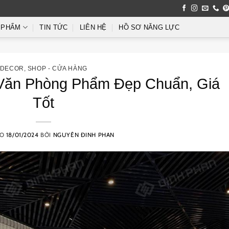
 PHẨM
TIN TỨC
LIÊN HỆ
HỒ SƠ NĂNG LỰC
DECOR
,
SHOP - CỬA HÀNG
 Văn Phòng Phẩm Đẹp Chuẩn, Giá
Tốt
ÀO
18/01/2024
BỞI
NGUYÊN ĐINH PHAN