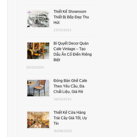
Thiết Kế Showroom
Thiết Bị Bếp Đẹp Thu
Hút
27/07/2023
Bí Quyết Decor Quán
Cafe Vintage – Tạo
Dấu Ấn Cổ Điển Riêng
Biệt
20/12/2024
Đóng Bàn Ghế Cafe
Theo Yêu Cầu, Đa
Chất Liệu, Giá Rẻ
14/03/2024
Thiết Kế Cửa Hàng
Trái Cây Giá Tốt, Uy
Tín
18/08/2023