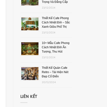
Trọng Và Đẳng Cấp
23/12/2024
Thiết Kế Cafe Phong
Cách Nhiệt Đới – Sắc
Xanh Giữa Phố Thị
23/12/2024
10+ Mẫu Cafe Phong
Cách Nhiệt Đới Ấn
Tượng, Thu Hút
23/12/2024
Thiết Kế Quán Cafe
Retro – Tái Hiện Nét
Đẹp Cổ Điển
20/12/2024
LIÊN KẾT