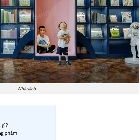
Nhà sách
 gì?
òng phẩm