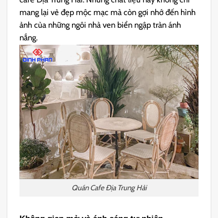
mang lại vẻ đẹp mộc mạc mà còn gợi nhớ đến hình
ảnh của những ngôi nhà ven biển ngập tràn ánh
nắng.
Quán Cafe Địa Trung Hải