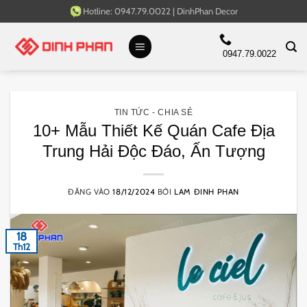
Bỏ
Hotline:
0947.79.0022
|
DinhPhan Decor
qua
nội
0947.79.0022
dung
TIN TỨC - CHIA SẺ
10+ Mẫu Thiết Kế Quán Cafe Địa
Trung Hải Độc Đáo, Ấn Tượng
ĐĂNG VÀO
18/12/2024
BỞI
LAM ĐINH PHAN
18
Th12