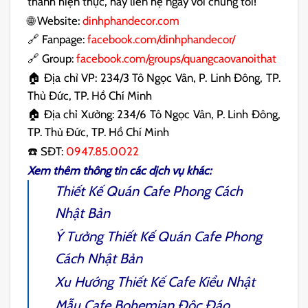
thành hiện thực, hãy liên hệ ngay với chúng tôi!
🌐 Website:
dinhphandecor.com
🔗 Fanpage:
facebook.com/dinhphandecor/
🔗 Group:
facebook.com/groups/quangcaovanoithat
🏠 Địa chỉ VP: 234/3 Tô Ngọc Vân, P. Linh Đông, TP.
Thủ Đức, TP. Hồ Chí Minh
🏠 Địa chỉ Xưởng: 234/6 Tô Ngọc Vân, P. Linh Đông,
TP. Thủ Đức, TP. Hồ Chí Minh
☎️ SĐT:
0947.85.0022
Xem thêm thông tin các dịch vụ khác:
Thiết Kế Quán Cafe Phong Cách
Nhật Bản
Ý Tưởng Thiết Kế
Quán Cafe Phong
Cách Nhật Bản
Xu Hướng Thiết Kế
Cafe Kiểu Nhật
Mẫu
Cafe Bohemian
Độc Đáo