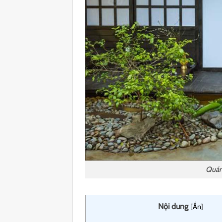
Quán
Nội dung
[
Ẩn
]