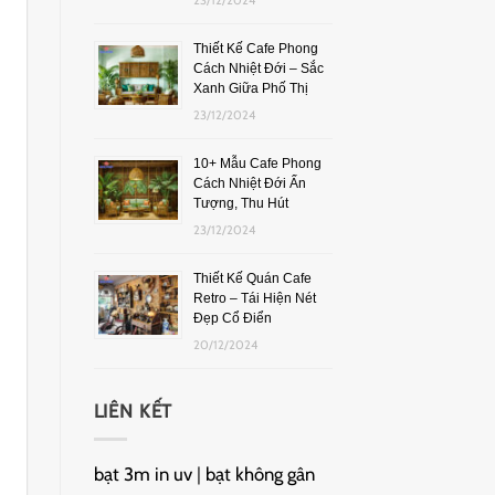
Thiết Kế Cafe Phong
Cách Nhiệt Đới – Sắc
Xanh Giữa Phố Thị
23/12/2024
10+ Mẫu Cafe Phong
Cách Nhiệt Đới Ấn
Tượng, Thu Hút
23/12/2024
Thiết Kế Quán Cafe
Retro – Tái Hiện Nét
Đẹp Cổ Điển
20/12/2024
LIÊN KẾT
bạt 3m in uv
|
bạt không gân