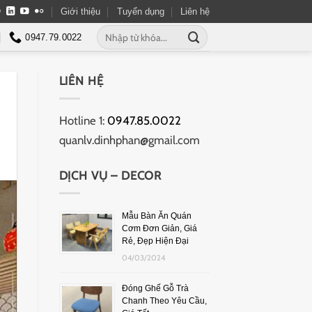
Giới thiệu
Tuyển dụng
Liên hệ
0947.79.0022
LIÊN HỆ
Hotline 1:
0947.85.0022
quanlv.dinhphan@gmail.com
DỊCH VỤ – DECOR
Mẫu Bàn Ăn Quán
Cơm Đơn Giản, Giá
Rẻ, Đẹp Hiện Đại
04/03/2024
Đóng Ghế Gỗ Trà
Chanh Theo Yêu Cầu,