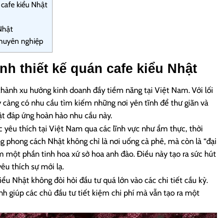
cafe kiểu Nhật
Nhật
chuyên nghiệp
h thiết kế quán cafe kiểu Nhật
thành xu hướng kinh doanh đầy tiềm năng tại Việt Nam. Với lối
 càng có nhu cầu tìm kiếm những nơi yên tĩnh để thư giãn và
ật đáp ứng hoàn hảo nhu cầu này.
 yêu thích tại Việt Nam qua các lĩnh vực như ẩm thực, thời
g phong cách Nhật không chỉ là nơi uống cà phê, mà còn là “đại
m một phần tinh hoa xứ sở hoa anh đào. Điều này tạo ra sức hút
êu thích sự mới lạ.
ểu Nhật không đòi hỏi đầu tư quá lớn vào các chi tiết cầu kỳ.
ạnh giúp các chủ đầu tư tiết kiệm chi phí mà vẫn tạo ra một