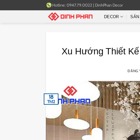
Bỏ
Hotline:
0947.79.0022
|
DinhPhan Decor
qua
DECOR
SẢN
nội
dung
Xu Hướng Thiết Kế 
ĐĂNG
18
Th12