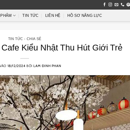
 PHẨM
TIN TỨC
LIÊN HỆ
HỒ SƠ NĂNG LỰC
TIN TỨC - CHIA SẺ
Cafe Kiểu Nhật Thu Hút Giới Trẻ
 VÀO
18/12/2024
BỞI
LAM ĐINH PHAN