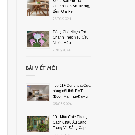
Đóng Bàn Gỗ Trà
Chanh Đẹp Ấn Tượng,
Bền, Giá Rẻ
22/03/2024
Đóng Ghế Nhựa Trà
Chanh Theo Yêu Cầu,
Nhiều Màu
21/03/2024
BÀI VIẾT MỚI
Top 11+ Công ty & Cửa
hàng nội thất BMT
(Buôn Ma Thuột) uy tín
05/08/2026
10+ Mẫu Cafe Phong
Cách Châu Âu Sang
Trọng Và Đẳng Cấp
23/12/2024