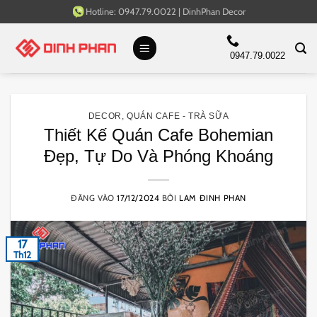
Bỏ
Hotline:
0947.79.0022
|
DinhPhan Decor
qua
nội
0947.79.0022
dung
DECOR
,
QUÁN CAFE - TRÀ SỮA
Thiết Kế Quán Cafe Bohemian
Đẹp, Tự Do Và Phóng Khoáng
ĐĂNG VÀO
17/12/2024
BỞI
LAM ĐINH PHAN
17
Th12