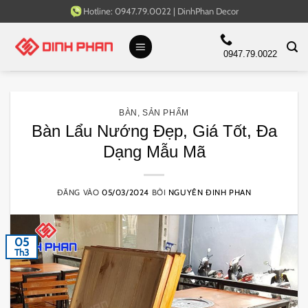
Bỏ
Hotline:
0947.79.0022
|
DinhPhan Decor
qua
nội
0947.79.0022
dung
BÀN
,
SẢN PHẨM
Bàn Lẩu Nướng Đẹp, Giá Tốt, Đa
Dạng Mẫu Mã
ĐĂNG VÀO
05/03/2024
BỞI
NGUYÊN ĐINH PHAN
05
Th3