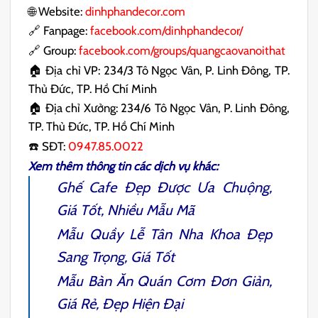
🌐 Website:
dinhphandecor.com
🔗 Fanpage:
facebook.com/dinhphandecor/
🔗 Group:
facebook.com/groups/quangcaovanoithat
🏠 Địa chỉ VP: 234/3 Tô Ngọc Vân, P. Linh Đông, TP.
Thủ Đức, TP. Hồ Chí Minh
🏠 Địa chỉ Xưởng: 234/6 Tô Ngọc Vân, P. Linh Đông,
TP. Thủ Đức, TP. Hồ Chí Minh
☎️ SĐT:
0947.85.0022
Xem thêm thông tin các dịch vụ khác:
Ghế Cafe
Đẹp Được Ưa Chuộng,
Giá Tốt, Nhiều Mẫu Mã
Mẫu
Quầy Lễ Tân Nha Khoa
Đẹp
Sang Trọng, Giá Tốt
Mẫu
Bàn Ăn Quán Cơm
Đơn Giản,
Giá Rẻ, Đẹp Hiện Đại