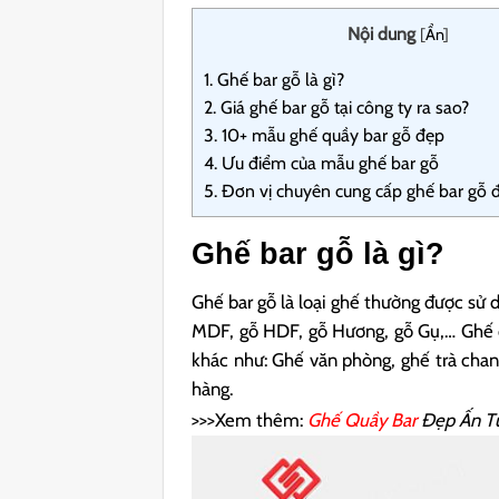
Nội dung
[
Ẩn
]
1.
Ghế bar gỗ là gì?
2.
Giá ghế bar gỗ tại công ty ra sao?
3.
10+ mẫu ghế quầy bar gỗ đẹp
4.
Ưu điểm của mẫu ghế bar gỗ
5.
Đơn vị chuyên cung cấp ghế bar gỗ 
Ghế bar gỗ là gì?
Ghế bar gỗ là loại ghế thường được sử 
MDF, gỗ HDF, gỗ Hương, gỗ Gụ,… Ghế q
khác như: Ghế văn phòng, ghế trà chan
hàng.
>>>Xem thêm:
Ghế Quầy Bar
Đẹp Ấn T