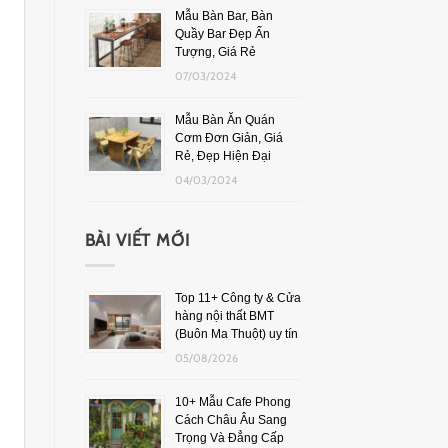
Mẫu Bàn Bar, Bàn
Quầy Bar Đẹp Ấn
Tượng, Giá Rẻ
07/03/2024
Mẫu Bàn Ăn Quán
Cơm Đơn Giản, Giá
Rẻ, Đẹp Hiện Đại
04/03/2024
BÀI VIẾT MỚI
Top 11+ Công ty & Cửa
hàng nội thất BMT
(Buôn Ma Thuột) uy tín
05/08/2026
10+ Mẫu Cafe Phong
Cách Châu Âu Sang
Trọng Và Đẳng Cấp