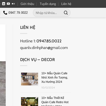
Giới thiệu
Tuyển dụng
Liên hệ
0947.79.0022
LIÊN HỆ
Hotline 1:
0947.85.0022
quanlv.dinhphan@gmail.com
DỊCH VỤ – DECOR
10+ Mẫu Quán Cafe
Nhỏ Xinh Ấn Tượng,
Xu Hướng 2024
10/12/2024
10+ Mẫu Thiết Kế
Quán Cafe Retro Hot