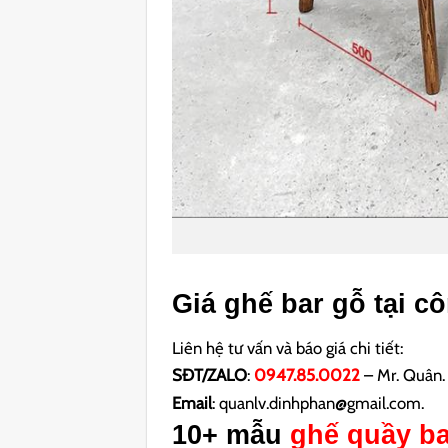
Giá ghế bar gỗ tại cô
Liên hệ tư vấn và báo giá chi tiết:
SĐT/ZALO
:
0947.85.0022
– Mr. Quân.
Email
: quanlv.dinhphan@gmail.com.
10+ mẫu
ghế quầy ba