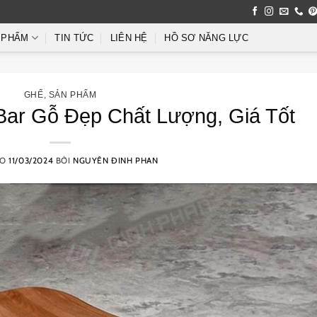
 PHẨM
TIN TỨC
LIÊN HỆ
HỒ SƠ NĂNG LỰC
GHẾ
,
SẢN PHẨM
ar Gỗ Đẹp Chất Lượng, Giá Tốt
ÀO
11/03/2024
BỞI
NGUYÊN ĐINH PHAN