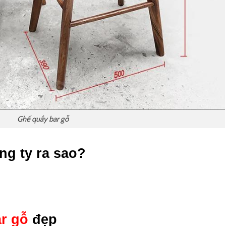
Ghế quầy bar gỗ
ng ty ra sao?
r gỗ
đẹp