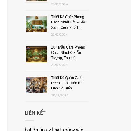
23/12/2024
Thiết Kế Cafe Phong
Cách Nhiệt Đới – Sắc
Xanh Giữa Phố Thị
23/12/2024
10+ Mẫu Cafe Phong
Cách Nhiệt Đới Ấn
Tượng, Thu Hút
23/12/2024
Thiết Kế Quán Cafe
Retro – Tái Hiện Nét
Đẹp Cổ Điển
20/12/2024
LIÊN KẾT
bạt 3m in uv
|
bạt không gân