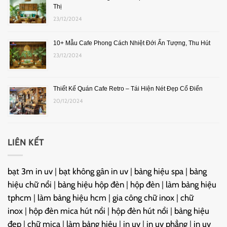
Thị
23/12/2024
10+ Mẫu Cafe Phong Cách Nhiệt Đới Ấn Tượng, Thu Hút
23/12/2024
Thiết Kế Quán Cafe Retro – Tái Hiện Nét Đẹp Cổ Điển
20/12/2024
LIÊN KẾT
bạt 3m in uv
|
bạt không gân in uv
|
bảng hiệu spa
|
bảng
hiệu chữ nổi
|
bảng hiệu hộp đèn
|
hộp đèn
|
làm bảng hiệu
tphcm
|
làm bảng hiệu hcm
|
gia công chữ inox
|
chữ
inox
|
hộp đèn mica hút nổi
|
hộp đèn hút nổi
|
bảng hiệu
đẹp
|
chữ mica
|
làm bảng hiệu
|
in uv
|
in uv phẳng
|
in uv