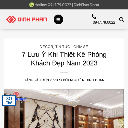
Bỏ
Hotline:
0947.79.0022
|
DinhPhan Decor
qua
nội
0947.79.0022
dung
DECOR
,
TIN TỨC - CHIA SẺ
7 Lưu Ý Khi Thiết Kế Phòng
Khách Đẹp Năm 2023
ĐĂNG VÀO
30/08/2023
BỞI
NGUYÊN ĐINH PHAN
30
Th8