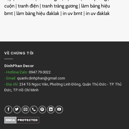
cuộn
|
tranh điện
|
tranh tráng gương
|
làm bảng hiệu
bmt
|
làm bảng hiệu đaklak
|
in uv bmt
|
in uv đaklak
VỀ CHÚNG TÔI
DinhPhan Decor
- Hotline/Zalo:
0947.79.0022
- Email:
quanlv.dinhphan@gmail.com
- Địa chỉ:
234 Tô Ngọc Vân, Phường Linh Đông, Quận Thủ Đức - TP. Thủ
Đức, TP. Hồ Chí Minh