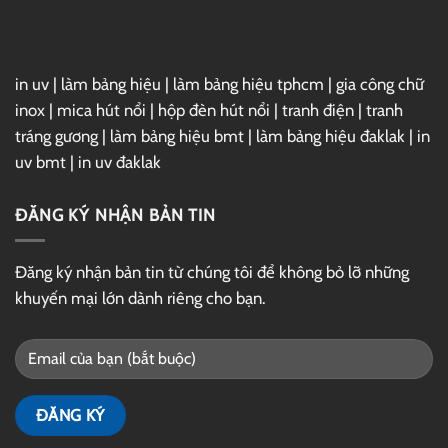
in uv
|
làm bảng hiệu
|
làm bảng hiệu tphcm
|
gia công chữ
inox
|
mica hút nổi
|
hộp đèn hút nổi
|
tranh điện
|
tranh
tráng gương
|
làm bảng hiệu bmt
|
làm bảng hiệu đaklak
|
in
uv bmt
|
in uv đaklak
ĐĂNG KÝ NHẬN BẢN TIN
Đăng ký nhận bản tin từ chúng tôi để không bỏ lỡ những
khuyến mại lớn dành riêng cho bạn.