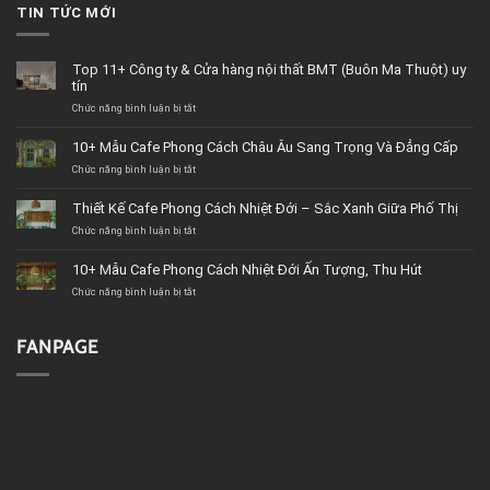
TIN TỨC MỚI
Top 11+ Công ty & Cửa hàng nội thất BMT (Buôn Ma Thuột) uy
tín
Chức năng bình luận bị tắt
ở
Top
11+
10+ Mẫu Cafe Phong Cách Châu Âu Sang Trọng Và Đẳng Cấp
Công
Chức năng bình luận bị tắt
ty
ở
&
10+
Cửa
Mẫu
Thiết Kế Cafe Phong Cách Nhiệt Đới – Sắc Xanh Giữa Phố Thị
hàng
Cafe
Chức năng bình luận bị tắt
nội
Phong
ở
thất
Cách
Thiết
BMT
Châu
Kế
10+ Mẫu Cafe Phong Cách Nhiệt Đới Ấn Tượng, Thu Hút
(Buôn
Âu
Cafe
Chức năng bình luận bị tắt
Ma
Sang
Phong
ở
Thuột)
Trọng
Cách
10+
uy
Và
Nhiệt
Mẫu
tín
Đẳng
Đới
Cafe
FANPAGE
Cấp
–
Phong
Sắc
Cách
Xanh
Nhiệt
Giữa
Đới
Phố
Ấn
Thị
Tượng,
Thu
Hút