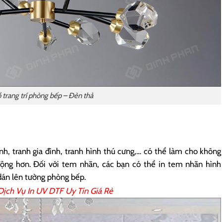
 trang trí phòng bếp – Đèn thả
, tranh gia đình, tranh hình thú cưng,… có thể làm cho không
động hơn. Đối với tem nhãn, các bạn có thể in tem nhãn hình
dán lên tường phòng bếp.
 Dịch Vụ
In UV DTF
Uy Tín Giá Rẻ