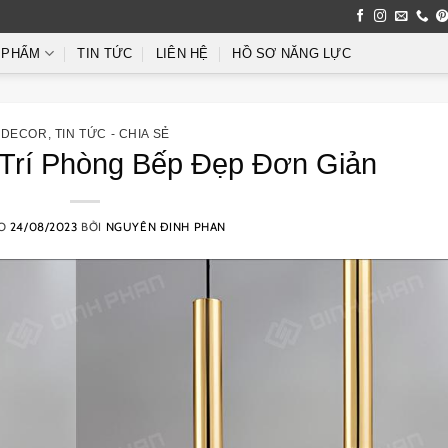
 PHẨM
TIN TỨC
LIÊN HỆ
HỒ SƠ NĂNG LỰC
DECOR
,
TIN TỨC - CHIA SẺ
 Trí Phòng Bếp Đẹp Đơn Giản
ÀO
24/08/2023
BỞI
NGUYÊN ĐINH PHAN