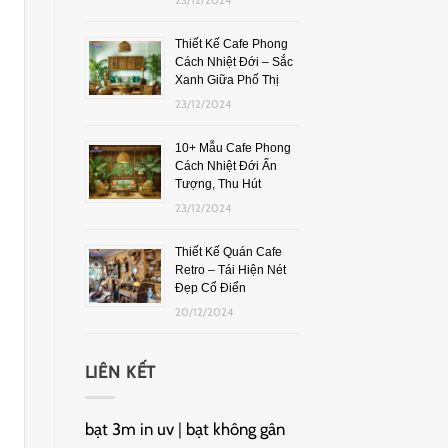
Thiết Kế Cafe Phong
Cách Nhiệt Đới – Sắc
Xanh Giữa Phố Thị
23/12/2024
10+ Mẫu Cafe Phong
Cách Nhiệt Đới Ấn
Tượng, Thu Hút
23/12/2024
Thiết Kế Quán Cafe
Retro – Tái Hiện Nét
Đẹp Cổ Điển
20/12/2024
LIÊN KẾT
bạt 3m in uv
|
bạt không gân