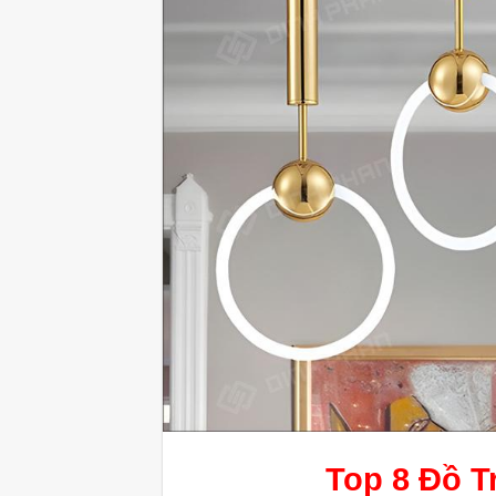
Top 8
Đồ T