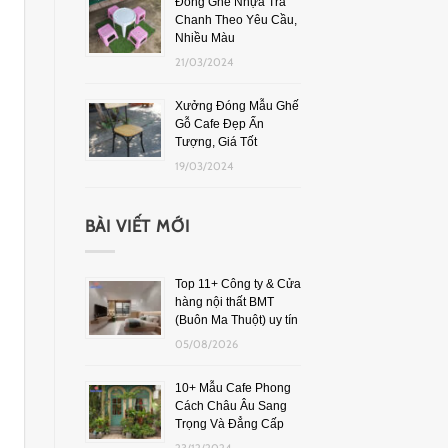
Đóng Ghế Nhựa Trà
Chanh Theo Yêu Cầu,
Nhiều Màu
21/03/2024
Xưởng Đóng Mẫu Ghế
Gỗ Cafe Đẹp Ấn
Tượng, Giá Tốt
19/03/2024
BÀI VIẾT MỚI
Top 11+ Công ty & Cửa
hàng nội thất BMT
(Buôn Ma Thuột) uy tín
05/08/2026
10+ Mẫu Cafe Phong
Cách Châu Âu Sang
Trọng Và Đẳng Cấp
23/12/2024