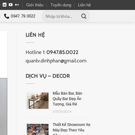
Giới thiệu
Tuyển dụng
Liên hệ
0947.79.0022
LIÊN HỆ
Hotline 1:
0947.85.0022
quanlv.dinhphan@gmail.com
DỊCH VỤ – DECOR
Mẫu Bàn Bar, Bàn
Quầy Bar Đẹp Ấn
Tượng, Giá Rẻ
07/03/2024
Thiết Kế Showroom Xe
Máy Đẹp Theo Yêu