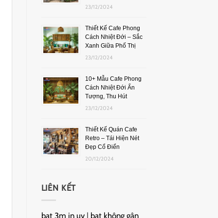
23/12/2024
Thiết Kế Cafe Phong
Cách Nhiệt Đới – Sắc
Xanh Giữa Phố Thị
23/12/2024
10+ Mẫu Cafe Phong
Cách Nhiệt Đới Ấn
Tượng, Thu Hút
23/12/2024
Thiết Kế Quán Cafe
Retro – Tái Hiện Nét
Đẹp Cổ Điển
20/12/2024
LIÊN KẾT
bạt 3m in uv
|
bạt không gân