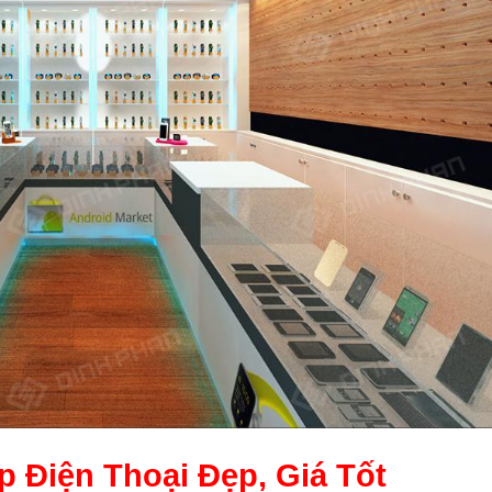
p Điện Thoại
Đẹp, Giá Tốt