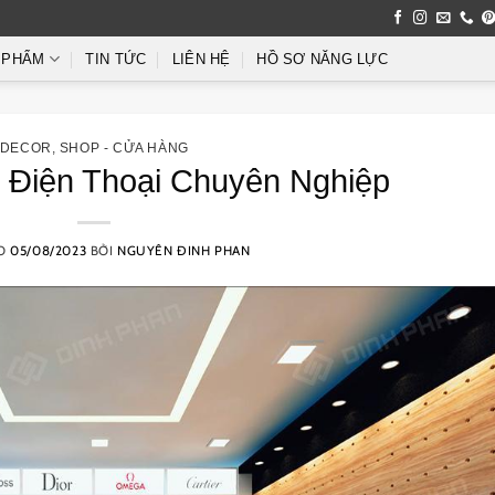
 PHẨM
TIN TỨC
LIÊN HỆ
HỒ SƠ NĂNG LỰC
DECOR
,
SHOP - CỬA HÀNG
p Điện Thoại Chuyên Nghiệp
ÀO
05/08/2023
BỞI
NGUYÊN ĐINH PHAN