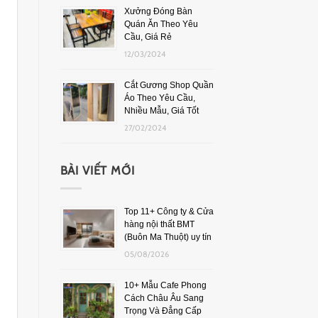
Xưởng Đóng Bàn
Quán Ăn Theo Yêu
Cầu, Giá Rẻ
12/03/2024
Cắt Gương Shop Quần
Áo Theo Yêu Cầu,
Nhiều Mẫu, Giá Tốt
27/02/2024
BÀI VIẾT MỚI
Top 11+ Công ty & Cửa
hàng nội thất BMT
(Buôn Ma Thuột) uy tín
05/08/2026
10+ Mẫu Cafe Phong
Cách Châu Âu Sang
Trọng Và Đẳng Cấp