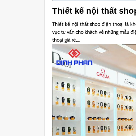
Thiết kế nội thất sho
Thiết kế nội thất shop điện thoại là k
vực tư vấn cho khách v
ề những mẫu điệ
thoại giá rẻ,…