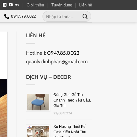
Giới thiệu
Tuyển dụng
Liên hệ
0947.79.0022
LIÊN HỆ
Hotline 1:
0947.85.0022
quanlv.dinhphan@gmail.com
DỊCH VỤ – DECOR
Đóng Ghế Gỗ Trà
Chanh Theo Yêu Cầu,
Giá Tốt
22/03/2024
Xu Hướng Thiết Kế
Cafe Kiểu Nhật Thu