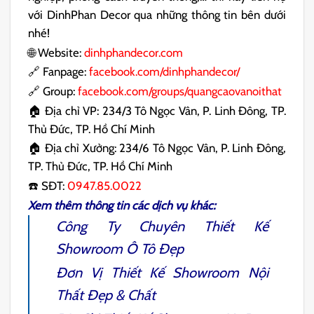
với DinhPhan Decor qua những thông tin bên dưới
nhé!
🌐 Website:
dinhphandecor.com
🔗 Fanpage:
facebook.com/dinhphandecor/
🔗 Group:
facebook.com/groups/quangcaovanoithat
🏠 Địa chỉ VP: 234/3 Tô Ngọc Vân, P. Linh Đông, TP.
Thủ Đức, TP. Hồ Chí Minh
🏠 Địa chỉ Xưởng: 234/6 Tô Ngọc Vân, P. Linh Đông,
TP. Thủ Đức, TP. Hồ Chí Minh
☎️ SĐT:
0947.85.0022
Xem thêm thông tin các dịch vụ khác:
Công Ty Chuyên
Thiết Kế
Showroom Ô Tô
Đẹp
Đơn Vị
Thiết Kế Showroom Nội
Thất
Đẹp & Chất