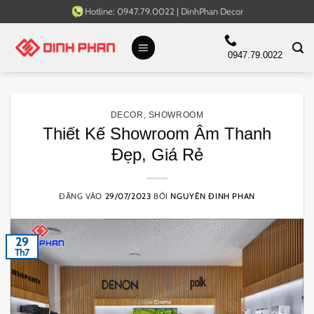
Bỏ
Hotline:
0947.79.0022
|
DinhPhan Decor
qua
nội
0947.79.0022
dung
DECOR
,
SHOWROOM
Thiết Kế Showroom Âm Thanh
Đẹp, Giá Rẻ
ĐĂNG VÀO
29/07/2023
BỞI
NGUYÊN ĐINH PHAN
29
Th7