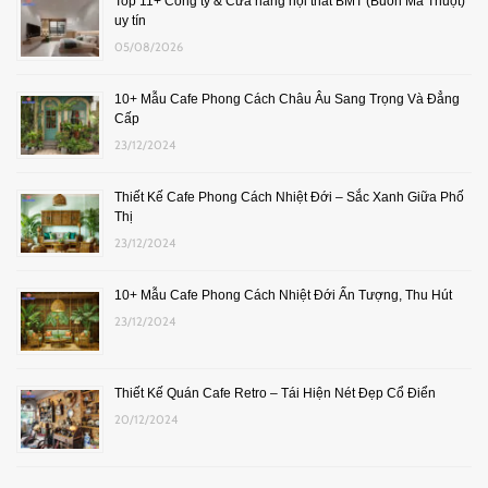
Top 11+ Công ty & Cửa hàng nội thất BMT (Buôn Ma Thuột)
uy tín
05/08/2026
10+ Mẫu Cafe Phong Cách Châu Âu Sang Trọng Và Đẳng
Cấp
23/12/2024
Thiết Kế Cafe Phong Cách Nhiệt Đới – Sắc Xanh Giữa Phố
Thị
23/12/2024
10+ Mẫu Cafe Phong Cách Nhiệt Đới Ấn Tượng, Thu Hút
23/12/2024
Thiết Kế Quán Cafe Retro – Tái Hiện Nét Đẹp Cổ Điển
20/12/2024