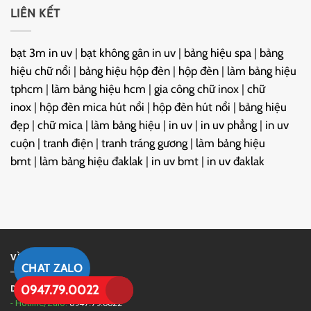
LIÊN KẾT
bạt 3m in uv
|
bạt không gân in uv
|
bảng hiệu spa
|
bảng
hiệu chữ nổi
|
bảng hiệu hộp đèn
|
hộp đèn
|
làm bảng hiệu
tphcm
|
làm bảng hiệu hcm
|
gia công chữ inox
|
chữ
inox
|
hộp đèn mica hút nổi
|
hộp đèn hút nổi
|
bảng hiệu
đẹp
|
chữ mica
|
làm bảng hiệu
|
in uv
|
in uv phẳng
|
in uv
cuộn
|
tranh điện
|
tranh tráng gương
|
làm bảng hiệu
bmt
|
làm bảng hiệu đaklak
|
in uv bmt
|
in uv đaklak
VỀ CHÚNG TÔI
CHAT ZALO
0947.79.0022
DinhPhan Decor
- Hotline/Zalo:
0947.79.0022