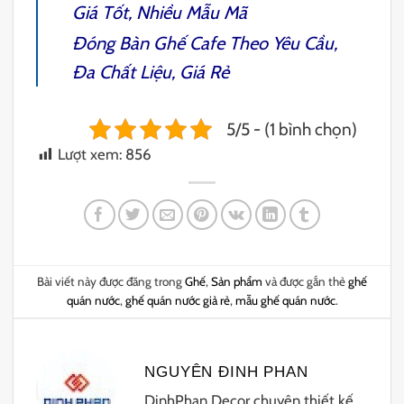
Giá Tốt, Nhiều Mẫu Mã
Đóng
Bàn Ghế Cafe
Theo Yêu Cầu,
Đa Chất Liệu, Giá Rẻ
5/5 - (1 bình chọn)
Lượt xem:
856
Bài viết này được đăng trong
Ghế
,
Sản phẩm
và được gắn thẻ
ghế
quán nước
,
ghế quán nước giả rẻ
,
mẫu ghế quán nước
.
NGUYÊN ĐINH PHAN
DinhPhan Decor chuyên thiết kế