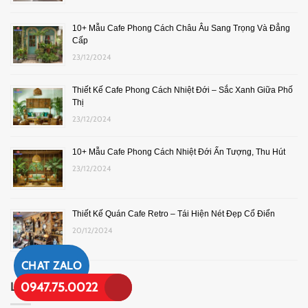
10+ Mẫu Cafe Phong Cách Châu Âu Sang Trọng Và Đẳng
Cấp
23/12/2024
Thiết Kế Cafe Phong Cách Nhiệt Đới – Sắc Xanh Giữa Phố
Thị
23/12/2024
10+ Mẫu Cafe Phong Cách Nhiệt Đới Ấn Tượng, Thu Hút
23/12/2024
Thiết Kế Quán Cafe Retro – Tái Hiện Nét Đẹp Cổ Điển
20/12/2024
CHAT ZALO
0947.75.0022
LIÊN KẾT