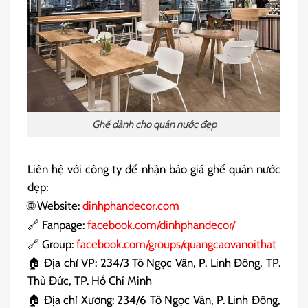
Ghế dành cho quán nước đẹp
Liên hệ với công ty để nhận báo giá ghế quán nước
đẹp:
🌐 Website:
dinhphandecor.com
🔗 Fanpage:
facebook.com/dinhphandecor/
🔗 Group:
facebook.com/groups/quangcaovanoithat
🏠 Địa chỉ VP: 234/3 Tô Ngọc Vân, P. Linh Đông, TP.
Thủ Đức, TP. Hồ Chí Minh
🏠 Địa chỉ Xưởng: 234/6 Tô Ngọc Vân, P. Linh Đông,