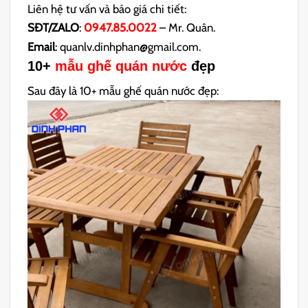
Liên hệ tư vấn và báo giá chi tiết:
SĐT/ZALO
:
0947.85.0022
– Mr. Quân.
Email
: quanlv.dinhphan@gmail.com.
10+
mẫu ghế quán nước
đẹp
Sau đây là 10+ mẫu ghế quán nước đẹp: