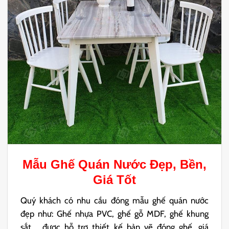
Mẫu
Ghế Quán Nước
Đẹp, Bền,
Giá Tốt
Quý khách có nhu cầu đóng mẫu ghế quán nước
đẹp như: Ghế nhựa PVC, ghế gỗ MDF, ghế khung
sắt,… được hỗ trợ thiết kế bản vẽ đóng ghế, giá