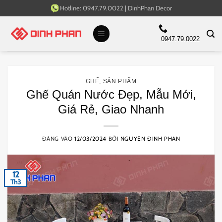
Bỏ
Hotline:
0947.79.0022
|
DinhPhan Decor
qua
nội
0947.79.0022
dung
GHẾ
,
SẢN PHẨM
Ghế Quán Nước Đẹp, Mẫu Mới,
Giá Rẻ, Giao Nhanh
ĐĂNG VÀO
12/03/2024
BỞI
NGUYÊN ĐINH PHAN
12
Th3