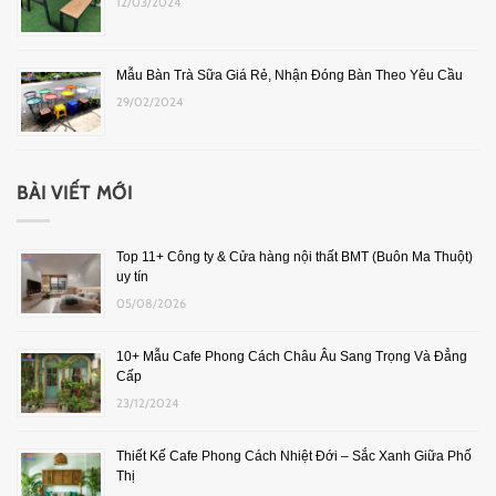
12/03/2024
Mẫu Bàn Trà Sữa Giá Rẻ, Nhận Đóng Bàn Theo Yêu Cầu
29/02/2024
BÀI VIẾT MỚI
Top 11+ Công ty & Cửa hàng nội thất BMT (Buôn Ma Thuột)
uy tín
05/08/2026
10+ Mẫu Cafe Phong Cách Châu Âu Sang Trọng Và Đẳng
Cấp
23/12/2024
Thiết Kế Cafe Phong Cách Nhiệt Đới – Sắc Xanh Giữa Phố
Thị