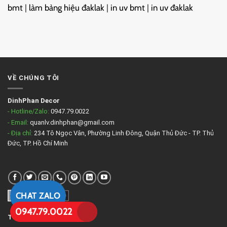
bmt
|
làm bảng hiệu đaklak
|
in uv bmt
|
in uv đaklak
VỀ CHÚNG TÔI
DinhPhan Decor
- Hotline/Zalo:
0947.79.0022
- Email:
quanlv.dinhphan@gmail.com
- Địa chỉ:
234 Tô Ngọc Vân, Phường Linh Đông, Quận Thủ Đức - TP. Thủ
Đức, TP. Hồ Chí Minh
CHAT ZALO
0947.79.0022
TIN TỨC MỚI