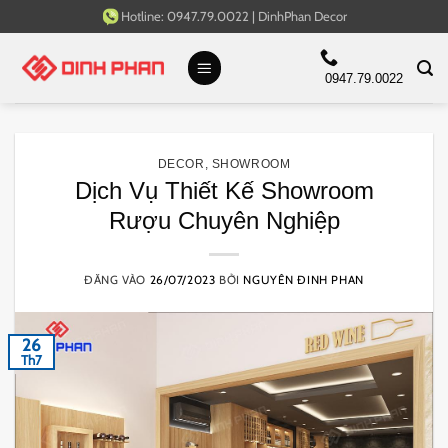
Bỏ
Hotline:
0947.79.0022
|
DinhPhan Decor
qua
nội
0947.79.0022
dung
DECOR
,
SHOWROOM
Dịch Vụ Thiết Kế Showroom
Rượu Chuyên Nghiệp
ĐĂNG VÀO
26/07/2023
BỞI
NGUYÊN ĐINH PHAN
26
Th7