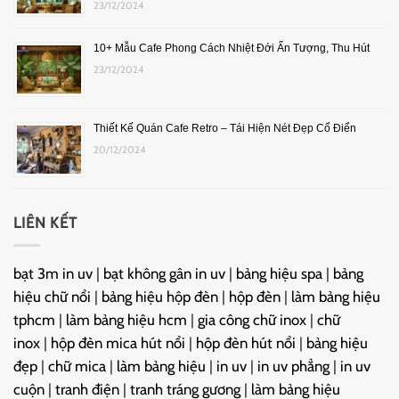
23/12/2024
10+ Mẫu Cafe Phong Cách Nhiệt Đới Ấn Tượng, Thu Hút
23/12/2024
Thiết Kế Quán Cafe Retro – Tái Hiện Nét Đẹp Cổ Điển
20/12/2024
LIÊN KẾT
bạt 3m in uv
|
bạt không gân in uv
|
bảng hiệu spa
|
bảng
hiệu chữ nổi
|
bảng hiệu hộp đèn
|
hộp đèn
|
làm bảng hiệu
tphcm
|
làm bảng hiệu hcm
|
gia công chữ inox
|
chữ
inox
|
hộp đèn mica hút nổi
|
hộp đèn hút nổi
|
bảng hiệu
đẹp
|
chữ mica
|
làm bảng hiệu
|
in uv
|
in uv phẳng
|
in uv
cuộn
|
tranh điện
|
tranh tráng gương
|
làm bảng hiệu