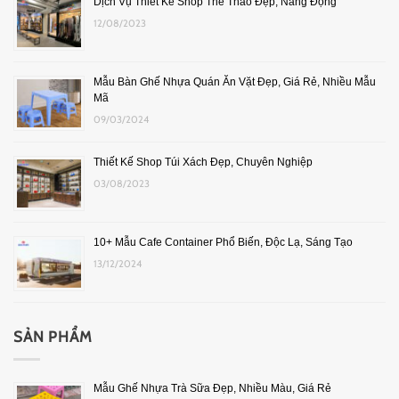
Dịch Vụ Thiết Kế Shop Thể Thao Đẹp, Năng Động
12/08/2023
Mẫu Bàn Ghế Nhựa Quán Ăn Vặt Đẹp, Giá Rẻ, Nhiều Mẫu
Mã
09/03/2024
Thiết Kế Shop Túi Xách Đẹp, Chuyên Nghiệp
03/08/2023
10+ Mẫu Cafe Container Phổ Biến, Độc Lạ, Sáng Tạo
13/12/2024
SẢN PHẨM
Mẫu Ghế Nhựa Trà Sữa Đẹp, Nhiều Màu, Giá Rẻ