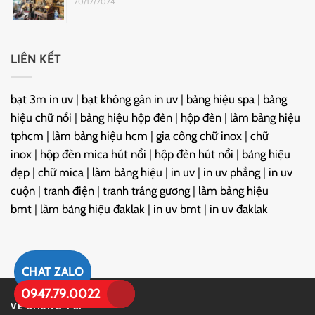
20/12/2024
LIÊN KẾT
bạt 3m in uv
|
bạt không gân in uv
|
bảng hiệu spa
|
bảng
hiệu chữ nổi
|
bảng hiệu hộp đèn
|
hộp đèn
|
làm bảng hiệu
tphcm
|
làm bảng hiệu hcm
|
gia công chữ inox
|
chữ
inox
|
hộp đèn mica hút nổi
|
hộp đèn hút nổi
|
bảng hiệu
đẹp
|
chữ mica
|
làm bảng hiệu
|
in uv
|
in uv phẳng
|
in uv
cuộn
|
tranh điện
|
tranh tráng gương
|
làm bảng hiệu
bmt
|
làm bảng hiệu đaklak
|
in uv bmt
|
in uv đaklak
CHAT ZALO
0947.79.0022
VỀ CHÚNG TÔI