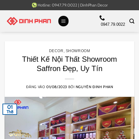
Bỏ
Hotline:
0947.79.0022
|
DinhPhan Decor
qua
nội
0947.79.0022
dung
DECOR
,
SHOWROOM
Thiết Kế Nội Thất Showroom
Saffron Đẹp, Uy Tín
ĐĂNG VÀO
01/08/2023
BỞI
NGUYÊN ĐINH PHAN
01
Th8