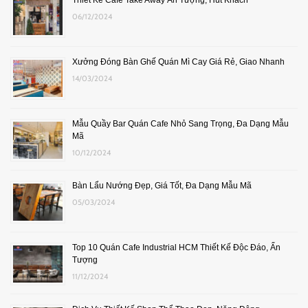
Thiết Kế Cafe Take Away Ấn Tượng, Hút Khách
06/12/2024
Xưởng Đóng Bàn Ghế Quán Mì Cay Giá Rẻ, Giao Nhanh
14/03/2024
Mẫu Quầy Bar Quán Cafe Nhỏ Sang Trọng, Đa Dạng Mẫu
Mã
10/12/2024
Bàn Lẩu Nướng Đẹp, Giá Tốt, Đa Dạng Mẫu Mã
05/03/2024
Top 10 Quán Cafe Industrial HCM Thiết Kế Độc Đáo, Ấn
Tượng
11/12/2024