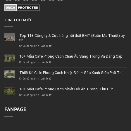
TIN TỨC MỚI
Top 11+ Công ty & Cửa hàng nội thất BMT (Buôn Ma Thuột) uy
tín
Chức năng bình luận bị tắt
ở
Top
11+
10+ Mẫu Cafe Phong Cách Châu Âu Sang Trọng Và Đẳng Cấp
Công
Chức năng bình luận bị tắt
ty
ở
&
10+
Cửa
Mẫu
Thiết Kế Cafe Phong Cách Nhiệt Đới – Sắc Xanh Giữa Phố Thị
hàng
Cafe
Chức năng bình luận bị tắt
nội
Phong
ở
thất
Cách
Thiết
BMT
Châu
Kế
10+ Mẫu Cafe Phong Cách Nhiệt Đới Ấn Tượng, Thu Hút
(Buôn
Âu
Cafe
Chức năng bình luận bị tắt
Ma
Sang
Phong
ở
Thuột)
Trọng
Cách
10+
uy
Và
Nhiệt
Mẫu
tín
Đẳng
Đới
Cafe
FANPAGE
Cấp
–
Phong
Sắc
Cách
Xanh
Nhiệt
Giữa
Đới
Phố
Ấn