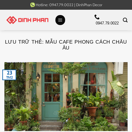
Bỏ
Hotline:
0947.79.0022
|
DinhPhan Decor
qua
nội
0947.79.0022
dung
LƯU TRỮ THẺ:
MẪU CAFE PHONG CÁCH CHÂU
ÂU
23
Th12