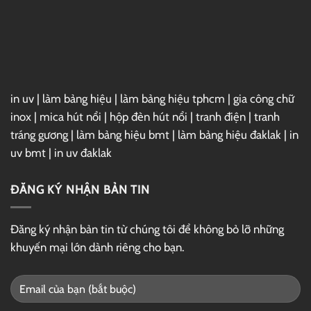
Thị
Tượng,
Thu
Hút
in uv
|
làm bảng hiệu
|
làm bảng hiệu tphcm
|
gia công chữ
inox
|
mica hút nổi
|
hộp đèn hút nổi
|
tranh điện
|
tranh
tráng gương
|
làm bảng hiệu bmt
|
làm bảng hiệu đaklak
|
in
uv bmt
|
in uv đaklak
ĐĂNG KÝ NHẬN BẢN TIN
Đăng ký nhận bản tin từ chúng tôi để không bỏ lỡ những
khuyến mại lớn dành riêng cho bạn.