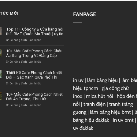
 TỨC MỚI
FANPAGE
Top 11+ Công ty & Cửa hàng nội
thất BMT (Buôn Ma Thuột) uy tín
Chức năng bình luận bị tắt
ở
Top
11+
10+ Mẫu Cafe Phong Cách Châu
Công
Âu Sang Trọng Và Đẳng Cấp
ty
&
Chức năng bình luận bị tắt
ở
Cửa
10+
hàng
Mẫu
Thiết Kế Cafe Phong Cách Nhiệt
nội
Cafe
Đới – Sắc Xanh Giữa Phố Thị
in uv
|
làm bảng hiệu
|
làm bả
thất
Phong
BMT
Cách
Chức năng bình luận bị tắt
ở
hiệu tphcm
|
gia công chữ
(Buôn
Châu
Thiết
Ma
Âu
Kế
10+ Mẫu Cafe Phong Cách Nhiệt
inox
|
mica hút nổi
|
hộp đèn 
Thuột)
Sang
Cafe
Đới Ấn Tượng, Thu Hút
uy
Trọng
Phong
nổi
|
tranh điện
|
tranh tráng
tín
Và
Cách
Chức năng bình luận bị tắt
ở
Đẳng
Nhiệt
10+
gương
|
làm bảng hiệu bmt
|
Cấp
Đới
Mẫu
–
Cafe
bảng hiệu đaklak
|
in uv bmt
Sắc
Phong
uv đaklak
Xanh
Cách
Giữa
Nhiệt
Phố
Đới