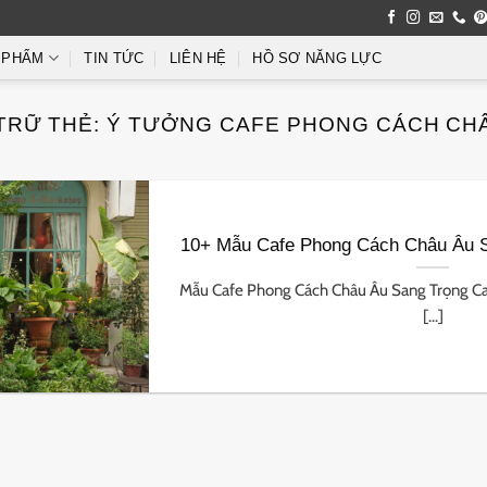
 PHẨM
TIN TỨC
LIÊN HỆ
HỒ SƠ NĂNG LỰC
TRỮ THẺ:
Ý TƯỞNG CAFE PHONG CÁCH CH
10+ Mẫu Cafe Phong Cách Châu Âu 
Mẫu Cafe Phong Cách Châu Âu Sang Trọng Ca
[...]