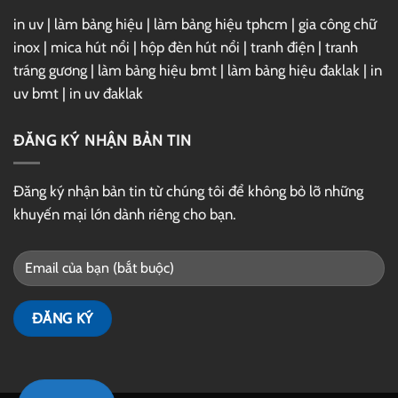
in uv
|
làm bảng hiệu
|
làm bảng hiệu tphcm
|
gia công chữ
inox
|
mica hút nổi
|
hộp đèn hút nổi
|
tranh điện
|
tranh
tráng gương
|
làm bảng hiệu bmt
|
làm bảng hiệu đaklak
|
in
uv bmt
|
in uv đaklak
ĐĂNG KÝ NHẬN BẢN TIN
Đăng ký nhận bản tin từ chúng tôi để không bỏ lỡ những
khuyến mại lớn dành riêng cho bạn.