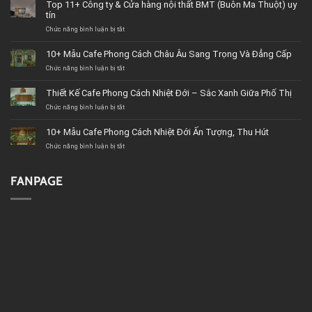
Top 11+ Công ty & Cửa hàng nội thất BMT (Buôn Ma Thuột) uy
tín
Chức năng bình luận bị tắt
ở
Top
11+
10+ Mẫu Cafe Phong Cách Châu Âu Sang Trọng Và Đẳng Cấp
Công
Chức năng bình luận bị tắt
ty
ở
&
10+
Cửa
Mẫu
Thiết Kế Cafe Phong Cách Nhiệt Đới – Sắc Xanh Giữa Phố Thị
hàng
Cafe
Chức năng bình luận bị tắt
nội
Phong
ở
thất
Cách
Thiết
BMT
Châu
Kế
10+ Mẫu Cafe Phong Cách Nhiệt Đới Ấn Tượng, Thu Hút
(Buôn
Âu
Cafe
Chức năng bình luận bị tắt
Ma
Sang
Phong
ở
Thuột)
Trọng
Cách
10+
uy
Và
Nhiệt
Mẫu
tín
Đẳng
Đới
Cafe
FANPAGE
Cấp
–
Phong
Sắc
Cách
Xanh
Nhiệt
Giữa
Đới
Phố
Ấn
Thị
Tượng,
Thu
Hút