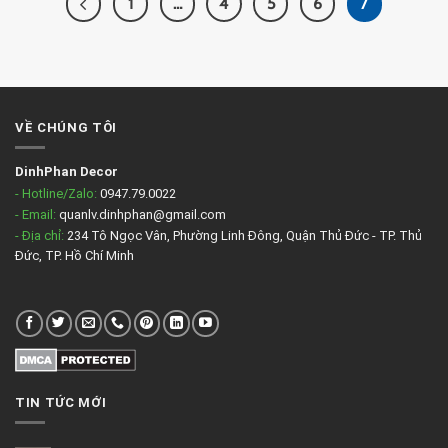
1
…
4
5
6
7
VỀ CHÚNG TÔI
DinhPhan Decor
- Hotline/Zalo:
0947.79.0022
- Email:
quanlv.dinhphan@gmail.com
- Địa chỉ:
234 Tô Ngọc Vân, Phường Linh Đông, Quận Thủ Đức - TP. Thủ
Đức, TP. Hồ Chí Minh
TIN TỨC MỚI