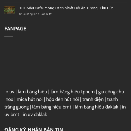
thất
Cách
Thiết
BMT
Châu
Kế
10+ Mẫu Cafe Phong Cách Nhiệt Đới Ấn Tượng, Thu Hút
(Buôn
Âu
Cafe
Chức năng bình luận bị tắt
Ma
Sang
Phong
ở
Thuột)
Trọng
Cách
10+
uy
Và
Nhiệt
Mẫu
tín
Đẳng
Đới
Cafe
FANPAGE
Cấp
–
Phong
Sắc
Cách
Xanh
Nhiệt
Giữa
Đới
Phố
Ấn
Thị
Tượng,
Thu
Hút
in uv
|
làm bảng hiệu
|
làm bảng hiệu tphcm
|
gia công chữ
inox
|
mica hút nổi
|
hộp đèn hút nổi
|
tranh điện
|
tranh
tráng gương
|
làm bảng hiệu bmt
|
làm bảng hiệu đaklak
|
in
uv bmt
|
in uv đaklak
ĐĂNG KÝ NHẬN BẢN TIN