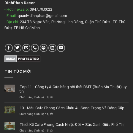
DinhPhan Decor
- Hotline/Zalo:
0947.79.0022
- Email:
quanlv.dinhphan@gmail.com
- Địa chỉ:
234 Tô Ngọc Vân, Phường Linh Đông, Quận Thủ Đức - TP. Thủ
Đức, TP. Hồ Chí Minh
TIN TỨC MỚI
Top 11+ Công ty & Cửa hàng nội thất BMT (Buôn Ma Thuột) uy
tín
Chức năng bình luận bị tắt
ở
Top
11+
10+ Mẫu Cafe Phong Cách Châu Âu Sang Trọng Và Đẳng Cấp
Công
Chức năng bình luận bị tắt
ty
ở
&
10+
Cửa
Mẫu
Thiết Kế Cafe Phong Cách Nhiệt Đới – Sắc Xanh Giữa Phố Thị
hàng
Cafe
Chức năng bình luận bị tắt
nội
Phong
ở