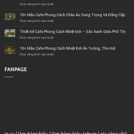
Chức năng bình luận bị tắt
ở
Top
11+
10+ Mẫu Cafe Phong Cách Châu Âu Sang Trọng Và Đẳng Cấp
Công
Chức năng bình luận bị tắt
ty
ở
&
10+
Cửa
Mẫu
Thiết Kế Cafe Phong Cách Nhiệt Đới – Sắc Xanh Giữa Phố Thị
hàng
Cafe
Chức năng bình luận bị tắt
nội
Phong
ở
thất
Cách
Thiết
BMT
Châu
Kế
10+ Mẫu Cafe Phong Cách Nhiệt Đới Ấn Tượng, Thu Hút
(Buôn
Âu
Cafe
Chức năng bình luận bị tắt
Ma
Sang
Phong
ở
Thuột)
Trọng
Cách
10+
uy
Và
Nhiệt
Mẫu
tín
Đẳng
Đới
Cafe
FANPAGE
Cấp
–
Phong
Sắc
Cách
Xanh
Nhiệt
Giữa
Đới
Phố
Ấn
Thị
Tượng,
Thu
Hút
in uv
|
làm bảng hiệu
|
làm bảng hiệu tphcm
|
gia công chữ