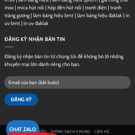
inox
|
mica hút nổi
|
hộp đèn hút nổi
|
tranh điện
|
tranh
tráng gương
|
làm bảng hiệu bmt
|
làm bảng hiệu đaklak
|
in
uv bmt
|
in uv đaklak
ĐĂNG KÝ NHẬN BẢN TIN
Đăng ký nhận bản tin từ chúng tôi để không bỏ lỡ những
khuyến mại lớn dành riêng cho bạn.
CHAT ZALO
GIỚI THIỆU
CHÍNH SÁCH CHUNG
LIÊN HỆ