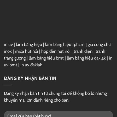
Giữa
Đới
Phố
Ấn
Thị
Tượng,
Thu
Hút
in uv
|
làm bảng hiệu
|
làm bảng hiệu tphcm
|
gia công chữ
inox
|
mica hút nổi
|
hộp đèn hút nổi
|
tranh điện
|
tranh
tráng gương
|
làm bảng hiệu bmt
|
làm bảng hiệu đaklak
|
in
uv bmt
|
in uv đaklak
ĐĂNG KÝ NHẬN BẢN TIN
Đăng ký nhận bản tin từ chúng tôi để không bỏ lỡ những
khuyến mại lớn dành riêng cho bạn.