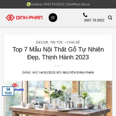
Bỏ
Hotline:
0947.79.0022
|
DinhPhan Decor
qua
nội
0947.79.0022
dung
DECOR
,
TIN TỨC - CHIA SẺ
Top 7 Mẫu Nội Thất Gỗ Tự Nhiên
Đẹp, Thịnh Hành 2023
ĐĂNG VÀO
14/10/2023
BỞI
NGUYÊN ĐINH PHAN
14
Th10