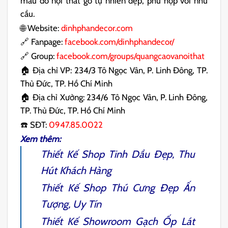
mẫu đồ nội thất gỗ tự nhiên đẹp, phù hợp với nhu
cầu.
🌐 Website:
dinhphandecor.com
🔗 Fanpage:
facebook.com/dinhphandecor/
🔗 Group:
facebook.com/groups/quangcaovanoithat
🏠 Địa chỉ VP: 234/3 Tô Ngọc Vân, P. Linh Đông, TP.
Thủ Đức, TP. Hồ Chí Minh
🏠 Địa chỉ Xưởng: 234/6 Tô Ngọc Vân, P. Linh Đông,
TP. Thủ Đức, TP. Hồ Chí Minh
☎️ SĐT:
0947.85.0022
Xem thêm:
Thiết Kế Shop Tinh Dầu
Đẹp, Thu
Hút Khách Hàng
Thiết Kế Shop Thú Cưng
Đẹp Ấn
Tượng, Uy Tín
Thiết Kế Showroom Gạch Ốp Lát