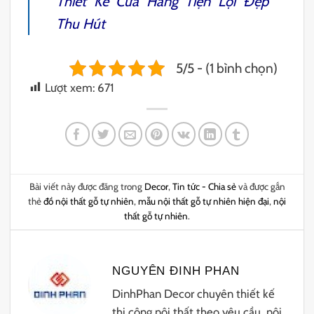
Thiết Kế Cửa Hàng Tiện Lợi
Đẹp
Thu Hút
5/5 - (1 bình chọn)
Lượt xem:
671
Bài viết này được đăng trong
Decor
,
Tin tức - Chia sẻ
và được gắn
thẻ
đồ nội thất gỗ tự nhiên
,
mẫu nội thất gỗ tự nhiên hiện đại
,
nội
thất gỗ tự nhiên
.
NGUYÊN ĐINH PHAN
DinhPhan Decor chuyên thiết kế
thi công nội thất theo yêu cầu, nội