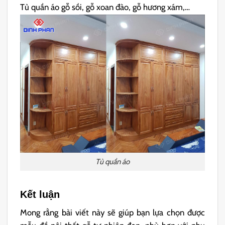
Tủ quần áo gỗ sồi, gỗ xoan đào, gỗ hương xám,…
Tủ quần áo
Kết luận
Mong rằng bài viết này sẽ giúp bạn lựa chọn được