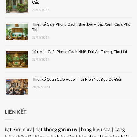
Cấp
23/12/2024
Thiết Kế Cafe Phong Cách Nhiệt Đới – Sắc Xanh Giữa Phố
Thị
23/12/2024
10+ Mẫu Cafe Phong Cách Nhiệt Đới Ấn Tượng, Thu Hút
23/12/2024
Thiết Kế Quán Cafe Retro – Tái Hiện Nét Đẹp Cổ Điển
20/12/2024
LIÊN KẾT
bạt 3m in uv
|
bạt không gân in uv
|
bảng hiệu spa
|
bảng