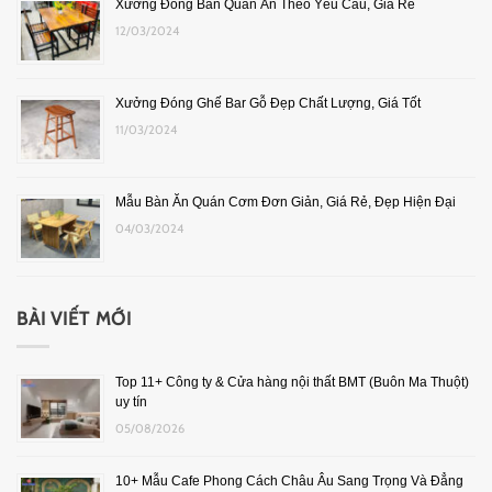
Xưởng Đóng Bàn Quán Ăn Theo Yêu Cầu, Giá Rẻ
12/03/2024
Xưởng Đóng Ghế Bar Gỗ Đẹp Chất Lượng, Giá Tốt
11/03/2024
Mẫu Bàn Ăn Quán Cơm Đơn Giản, Giá Rẻ, Đẹp Hiện Đại
04/03/2024
BÀI VIẾT MỚI
Top 11+ Công ty & Cửa hàng nội thất BMT (Buôn Ma Thuột)
uy tín
05/08/2026
10+ Mẫu Cafe Phong Cách Châu Âu Sang Trọng Và Đẳng