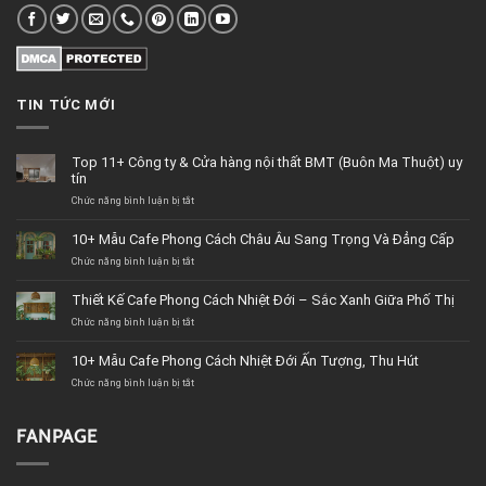
TIN TỨC MỚI
Top 11+ Công ty & Cửa hàng nội thất BMT (Buôn Ma Thuột) uy
tín
Chức năng bình luận bị tắt
ở
Top
11+
10+ Mẫu Cafe Phong Cách Châu Âu Sang Trọng Và Đẳng Cấp
Công
Chức năng bình luận bị tắt
ty
ở
&
10+
Cửa
Mẫu
Thiết Kế Cafe Phong Cách Nhiệt Đới – Sắc Xanh Giữa Phố Thị
hàng
Cafe
Chức năng bình luận bị tắt
nội
Phong
ở
thất
Cách
Thiết
BMT
Châu
Kế
10+ Mẫu Cafe Phong Cách Nhiệt Đới Ấn Tượng, Thu Hút
(Buôn
Âu
Cafe
Chức năng bình luận bị tắt
Ma
Sang
Phong
ở
Thuột)
Trọng
Cách
10+
uy
Và
Nhiệt
Mẫu
tín
Đẳng
Đới
Cafe
FANPAGE
Cấp
–
Phong
Sắc
Cách
Xanh
Nhiệt