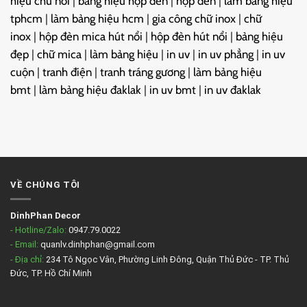
hiệu chữ nổi
|
bảng hiệu hộp đèn
|
hộp đèn
|
làm bảng hiệu
tphcm
|
làm bảng hiệu hcm
|
gia công chữ inox
|
chữ
inox
|
hộp đèn mica hút nổi
|
hộp đèn hút nổi
|
bảng hiệu
đẹp
|
chữ mica
|
làm bảng hiệu
|
in uv
|
in uv phẳng
|
in uv
cuộn
|
tranh điện
|
tranh tráng gương
|
làm bảng hiệu
bmt
|
làm bảng hiệu đaklak
|
in uv bmt
|
in uv đaklak
VỀ CHÚNG TÔI
DinhPhan Decor
- Hotline/Zalo:
0947.79.0022
- Email:
quanlv.dinhphan@gmail.com
- Địa chỉ:
234 Tô Ngọc Vân, Phường Linh Đông, Quận Thủ Đức - TP. Thủ
Đức, TP. Hồ Chí Minh