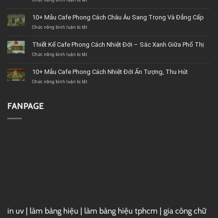
Chức năng bình luận bị tắt
ở
Top
11+
10+ Mẫu Cafe Phong Cách Châu Âu Sang Trọng Và Đẳng Cấp
Công
Chức năng bình luận bị tắt
ty
ở
&
10+
Cửa
Mẫu
Thiết Kế Cafe Phong Cách Nhiệt Đới – Sắc Xanh Giữa Phố Thị
hàng
Cafe
Chức năng bình luận bị tắt
nội
Phong
ở
thất
Cách
Thiết
BMT
Châu
Kế
10+ Mẫu Cafe Phong Cách Nhiệt Đới Ấn Tượng, Thu Hút
(Buôn
Âu
Cafe
Chức năng bình luận bị tắt
Ma
Sang
Phong
ở
Thuột)
Trọng
Cách
10+
uy
Và
Nhiệt
Mẫu
tín
Đẳng
Đới
Cafe
FANPAGE
Cấp
–
Phong
Sắc
Cách
Xanh
Nhiệt
Giữa
Đới
Phố
Ấn
Thị
Tượng,
Thu
Hút
in uv
|
làm bảng hiệu
|
làm bảng hiệu tphcm
|
gia công chữ