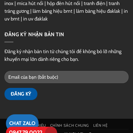
inox
|
mica hút nổi
|
hộp đèn hút nổi
|
tranh điện
|
tranh
tráng gương
|
làm bảng hiệu bmt
|
làm bảng hiệu đaklak
|
in
uv bmt
|
in uv đaklak
ĐĂNG KÝ NHẬN BẢN TIN
Đăng ký nhận bản tin từ chúng tôi để không bỏ lỡ những
khuyến mại lớn dành riêng cho bạn.
CHAT ZALO
GIỚI THIỆU
CHÍNH SÁCH CHUNG
LIÊN HỆ
0947.79.0022