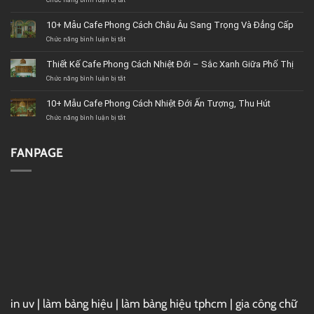
Chức năng bình luận bị tắt
ở
Top
11+
10+ Mẫu Cafe Phong Cách Châu Âu Sang Trọng Và Đẳng Cấp
Công
Chức năng bình luận bị tắt
ty
ở
&
10+
Cửa
Mẫu
Thiết Kế Cafe Phong Cách Nhiệt Đới – Sắc Xanh Giữa Phố Thị
hàng
Cafe
Chức năng bình luận bị tắt
nội
Phong
ở
thất
Cách
Thiết
BMT
Châu
Kế
10+ Mẫu Cafe Phong Cách Nhiệt Đới Ấn Tượng, Thu Hút
(Buôn
Âu
Cafe
Chức năng bình luận bị tắt
Ma
Sang
Phong
ở
Thuột)
Trọng
Cách
10+
uy
Và
Nhiệt
Mẫu
tín
Đẳng
Đới
Cafe
FANPAGE
Cấp
–
Phong
Sắc
Cách
Xanh
Nhiệt
Giữa
Đới
Phố
Ấn
Thị
Tượng,
Thu
Hút
in uv
|
làm bảng hiệu
|
làm bảng hiệu tphcm
|
gia công chữ