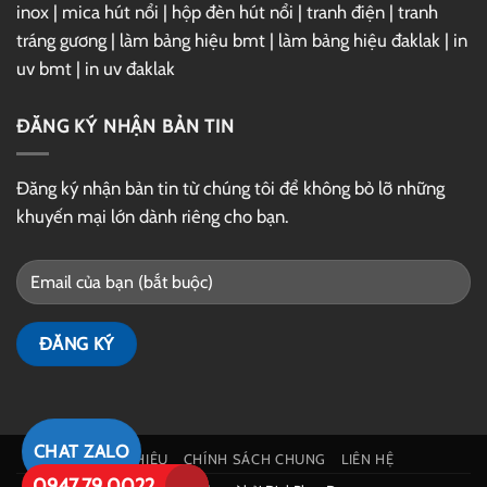
inox
|
mica hút nổi
|
hộp đèn hút nổi
|
tranh điện
|
tranh
tráng gương
|
làm bảng hiệu bmt
|
làm bảng hiệu đaklak
|
in
uv bmt
|
in uv đaklak
ĐĂNG KÝ NHẬN BẢN TIN
Đăng ký nhận bản tin từ chúng tôi để không bỏ lỡ những
khuyến mại lớn dành riêng cho bạn.
CHAT ZALO
GIỚI THIỆU
CHÍNH SÁCH CHUNG
LIÊN HỆ
0947.79.0022