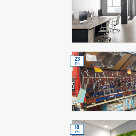
23
Th1
18
Th1