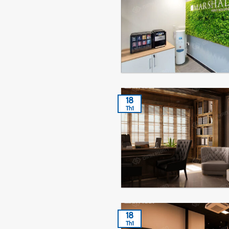
18
Th1
18
Th1