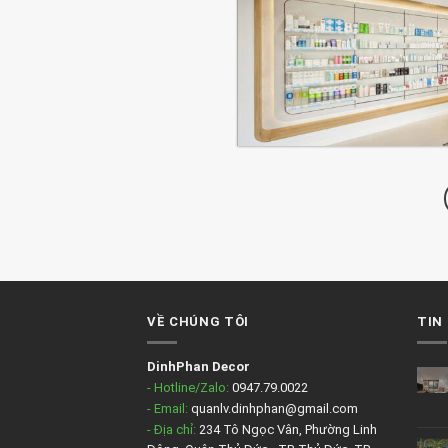
VỀ CHÚNG TÔI
TIN
DinhPhan Decor
- Hotline/Zalo:
0947.79.0022
- Email:
quanlv.dinhphan@gmail.com
- Địa chỉ:
234 Tô Ngọc Vân, Phường Linh