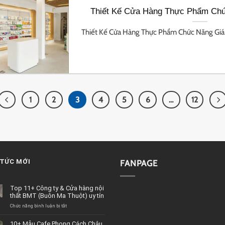
Thiết Kế Cửa Hàng Thực Phẩm Ch
Thiết Kế Cửa Hàng Thực Phẩm Chức Năng Giá T
1
2
3
4
5
6
…
12
 TỨC MỚI
FANPAGE
Top 11+ Công ty & Cửa hàng nội
thất BMT (Buôn Ma Thuột) uy tín
Chức năng bình luận bị tắt
ở
Top
11+
10+ Mẫu Cafe Phong Cách Châu