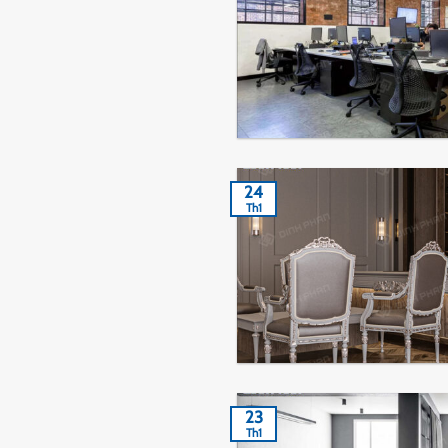
24
Th1
23
Th1