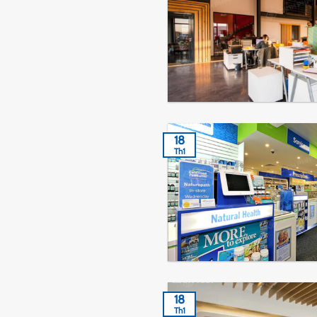
18
Th1
18
Th1