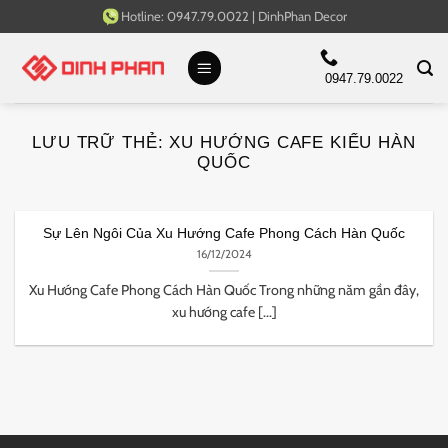
Bỏ
Hotline:
0947.79.0022
|
DinhPhan Decor
qua
nội
0947.79.0022
dung
LƯU TRỮ THẺ:
XU HƯỚNG CAFE KIỂU HÀN
QUỐC
Sự Lên Ngôi Của Xu Hướng Cafe Phong Cách Hàn Quốc
16/12/2024
Xu Hướng Cafe Phong Cách Hàn Quốc Trong những năm gần đây,
xu hướng cafe [...]