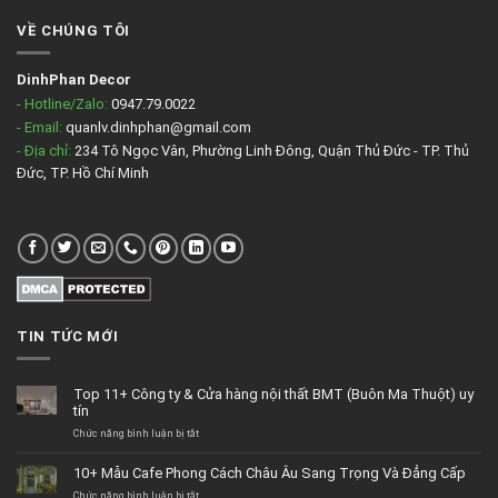
VỀ CHÚNG TÔI
DinhPhan Decor
- Hotline/Zalo:
0947.79.0022
- Email:
quanlv.dinhphan@gmail.com
- Địa chỉ:
234 Tô Ngọc Vân, Phường Linh Đông, Quận Thủ Đức - TP. Thủ
Đức, TP. Hồ Chí Minh
TIN TỨC MỚI
Top 11+ Công ty & Cửa hàng nội thất BMT (Buôn Ma Thuột) uy
tín
Chức năng bình luận bị tắt
ở
Top
11+
10+ Mẫu Cafe Phong Cách Châu Âu Sang Trọng Và Đẳng Cấp
Công
Chức năng bình luận bị tắt
ty
ở