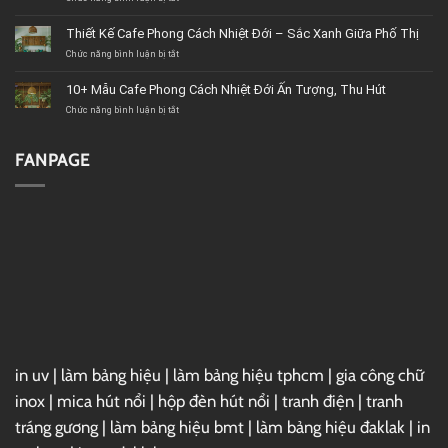
&
10+
Cửa
Mẫu
Thiết Kế Cafe Phong Cách Nhiệt Đới – Sắc Xanh Giữa Phố Thị
hàng
Cafe
Chức năng bình luận bị tắt
nội
Phong
ở
thất
Cách
Thiết
BMT
Châu
Kế
10+ Mẫu Cafe Phong Cách Nhiệt Đới Ấn Tượng, Thu Hút
(Buôn
Âu
Cafe
Chức năng bình luận bị tắt
Ma
Sang
Phong
ở
Thuột)
Trọng
Cách
10+
uy
Và
Nhiệt
Mẫu
tín
Đẳng
Đới
Cafe
FANPAGE
Cấp
–
Phong
Sắc
Cách
Xanh
Nhiệt
Giữa
Đới
Phố
Ấn
Thị
Tượng,
Thu
Hút
in uv
|
làm bảng hiệu
|
làm bảng hiệu tphcm
|
gia công chữ
inox
|
mica hút nổi
|
hộp đèn hút nổi
|
tranh điện
|
tranh
tráng gương
|
làm bảng hiệu bmt
|
làm bảng hiệu đaklak
|
in