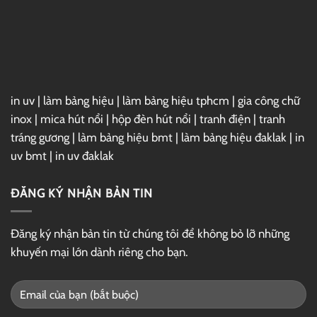
Thị
Tượng,
Thu
Hút
in uv
|
làm bảng hiệu
|
làm bảng hiệu tphcm
|
gia công chữ
inox
|
mica hút nổi
|
hộp đèn hút nổi
|
tranh điện
|
tranh
tráng gương
|
làm bảng hiệu bmt
|
làm bảng hiệu đaklak
|
in
uv bmt
|
in uv đaklak
ĐĂNG KÝ NHẬN BẢN TIN
Đăng ký nhận bản tin từ chúng tôi để không bỏ lỡ những
khuyến mại lớn dành riêng cho bạn.