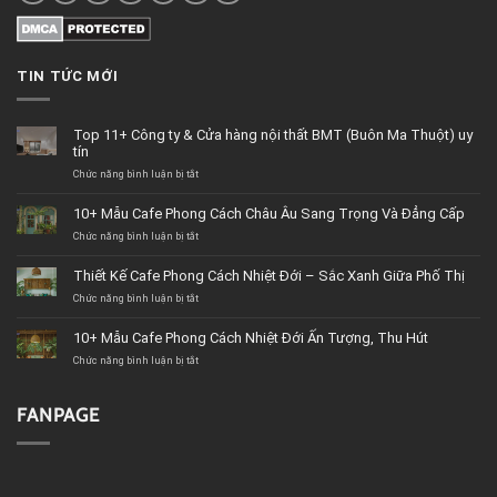
TIN TỨC MỚI
Top 11+ Công ty & Cửa hàng nội thất BMT (Buôn Ma Thuột) uy
tín
Chức năng bình luận bị tắt
ở
Top
11+
10+ Mẫu Cafe Phong Cách Châu Âu Sang Trọng Và Đẳng Cấp
Công
Chức năng bình luận bị tắt
ty
ở
&
10+
Cửa
Mẫu
Thiết Kế Cafe Phong Cách Nhiệt Đới – Sắc Xanh Giữa Phố Thị
hàng
Cafe
Chức năng bình luận bị tắt
nội
Phong
ở
thất
Cách
Thiết
BMT
Châu
Kế
10+ Mẫu Cafe Phong Cách Nhiệt Đới Ấn Tượng, Thu Hút
(Buôn
Âu
Cafe
Chức năng bình luận bị tắt
Ma
Sang
Phong
ở
Thuột)
Trọng
Cách
10+
uy
Và
Nhiệt
Mẫu
tín
Đẳng
Đới
Cafe
FANPAGE
Cấp
–
Phong
Sắc
Cách
Xanh
Nhiệt
Giữa
Đới
Phố
Ấn