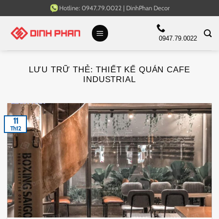
Bỏ
Hotline:
0947.79.0022
|
DinhPhan Decor
qua
nội
0947.79.0022
dung
LƯU TRỮ THẺ:
THIẾT KẾ QUÁN CAFE
INDUSTRIAL
11
Th12