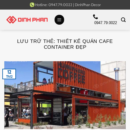
Bỏ
Hotline:
0947.79.0022
|
DinhPhan Decor
qua
nội
0947.79.0022
dung
LƯU TRỮ THẺ:
THIẾT KẾ QUÁN CAFE
CONTAINER ĐẸP
12
Th12