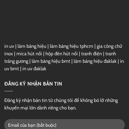
Phố
Ấn
Thị
Tượng,
Thu
Hút
in uv
|
làm bảng hiệu
|
làm bảng hiệu tphcm
|
gia công chữ
inox
|
mica hút nổi
|
hộp đèn hút nổi
|
tranh điện
|
tranh
tráng gương
|
làm bảng hiệu bmt
|
làm bảng hiệu đaklak
|
in
uv bmt
|
in uv đaklak
ĐĂNG KÝ NHẬN BẢN TIN
Đăng ký nhận bản tin từ chúng tôi để không bỏ lỡ những
khuyến mại lớn dành riêng cho bạn.