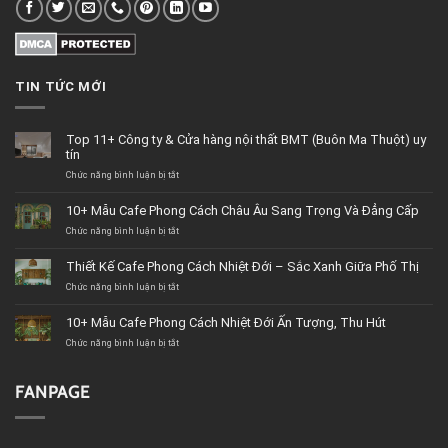
TIN TỨC MỚI
Top 11+ Công ty & Cửa hàng nội thất BMT (Buôn Ma Thuột) uy
tín
Chức năng bình luận bị tắt
ở
Top
11+
10+ Mẫu Cafe Phong Cách Châu Âu Sang Trọng Và Đẳng Cấp
Công
Chức năng bình luận bị tắt
ty
ở
&
10+
Cửa
Mẫu
Thiết Kế Cafe Phong Cách Nhiệt Đới – Sắc Xanh Giữa Phố Thị
hàng
Cafe
Chức năng bình luận bị tắt
nội
Phong
ở
thất
Cách
Thiết
BMT
Châu
Kế
10+ Mẫu Cafe Phong Cách Nhiệt Đới Ấn Tượng, Thu Hút
(Buôn
Âu
Cafe
Chức năng bình luận bị tắt
Ma
Sang
Phong
ở
Thuột)
Trọng
Cách
10+
uy
Và
Nhiệt
Mẫu
tín
Đẳng
Đới
Cafe
FANPAGE
Cấp
–
Phong
Sắc
Cách
Xanh
Nhiệt
Giữa
Đới