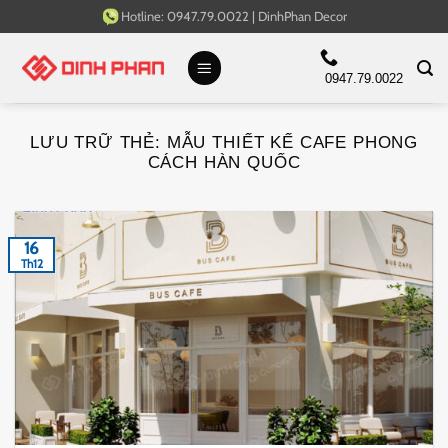
Bỏ
Hotline:
0947.79.0022
|
DinhPhan Decor
qua
nội
0947.79.0022
dung
LƯU TRỮ THẺ:
MẪU THIẾT KẾ CAFE PHONG
CÁCH HÀN QUỐC
16
Th12