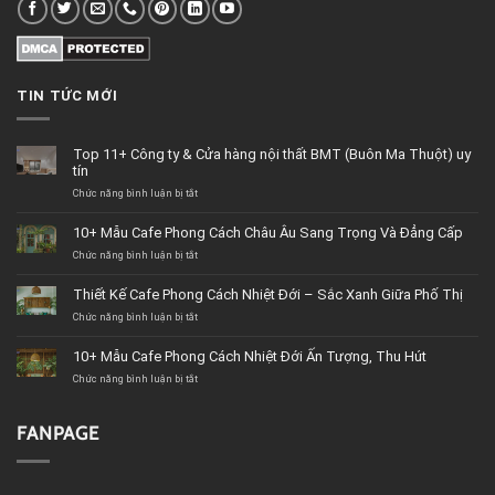
TIN TỨC MỚI
Top 11+ Công ty & Cửa hàng nội thất BMT (Buôn Ma Thuột) uy
tín
Chức năng bình luận bị tắt
ở
Top
11+
10+ Mẫu Cafe Phong Cách Châu Âu Sang Trọng Và Đẳng Cấp
Công
Chức năng bình luận bị tắt
ty
ở
&
10+
Cửa
Mẫu
Thiết Kế Cafe Phong Cách Nhiệt Đới – Sắc Xanh Giữa Phố Thị
hàng
Cafe
Chức năng bình luận bị tắt
nội
Phong
ở
thất
Cách
Thiết
BMT
Châu
Kế
10+ Mẫu Cafe Phong Cách Nhiệt Đới Ấn Tượng, Thu Hút
(Buôn
Âu
Cafe
Chức năng bình luận bị tắt
Ma
Sang
Phong
ở
Thuột)
Trọng
Cách
10+
uy
Và
Nhiệt
Mẫu
tín
Đẳng
Đới
Cafe
FANPAGE
Cấp
–
Phong
Sắc
Cách
Xanh
Nhiệt
Giữa
Đới