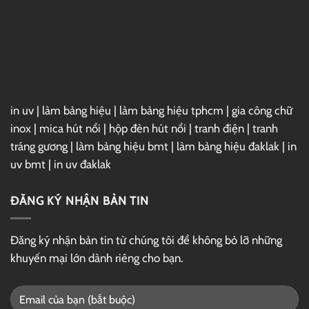
Phố
Ấn
Thị
Tượng,
Thu
Hút
in uv
|
làm bảng hiệu
|
làm bảng hiệu tphcm
|
gia công chữ
inox
|
mica hút nổi
|
hộp đèn hút nổi
|
tranh điện
|
tranh
tráng gương
|
làm bảng hiệu bmt
|
làm bảng hiệu đaklak
|
in
uv bmt
|
in uv đaklak
ĐĂNG KÝ NHẬN BẢN TIN
Đăng ký nhận bản tin từ chúng tôi để không bỏ lỡ những
khuyến mại lớn dành riêng cho bạn.