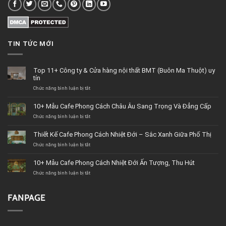
TIN TỨC MỚI
Top 11+ Công ty & Cửa hàng nội thất BMT (Buôn Ma Thuột) uy
tín
Chức năng bình luận bị tắt
ở
Top
11+
10+ Mẫu Cafe Phong Cách Châu Âu Sang Trọng Và Đẳng Cấp
Công
Chức năng bình luận bị tắt
ty
ở
&
10+
Cửa
Mẫu
Thiết Kế Cafe Phong Cách Nhiệt Đới – Sắc Xanh Giữa Phố Thị
hàng
Cafe
Chức năng bình luận bị tắt
nội
Phong
ở
thất
Cách
Thiết
BMT
Châu
Kế
10+ Mẫu Cafe Phong Cách Nhiệt Đới Ấn Tượng, Thu Hút
(Buôn
Âu
Cafe
Chức năng bình luận bị tắt
Ma
Sang
Phong
ở
Thuột)
Trọng
Cách
10+
uy
Và
Nhiệt
Mẫu
tín
Đẳng
Đới
Cafe
FANPAGE
Cấp
–
Phong
Sắc
Cách
Xanh
Nhiệt
Giữa
Đới