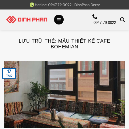
Bỏ
Hotline:
0947.79.0022
|
DinhPhan Decor
qua
nội
0947.79.0022
dung
LƯU TRỮ THẺ:
MẪU THIẾT KẾ CAFE
BOHEMIAN
17
Th12