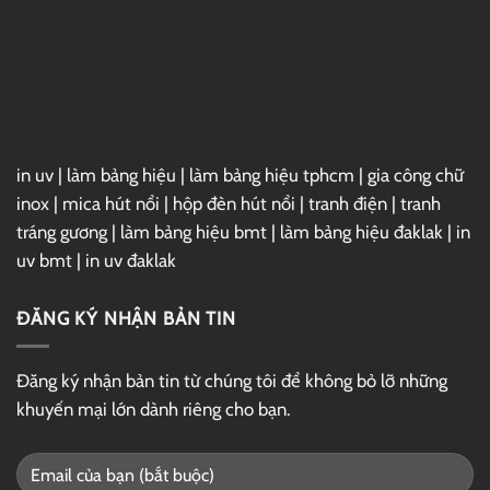
Phố
Ấn
Thị
Tượng,
Thu
Hút
in uv
|
làm bảng hiệu
|
làm bảng hiệu tphcm
|
gia công chữ
inox
|
mica hút nổi
|
hộp đèn hút nổi
|
tranh điện
|
tranh
tráng gương
|
làm bảng hiệu bmt
|
làm bảng hiệu đaklak
|
in
uv bmt
|
in uv đaklak
ĐĂNG KÝ NHẬN BẢN TIN
Đăng ký nhận bản tin từ chúng tôi để không bỏ lỡ những
khuyến mại lớn dành riêng cho bạn.