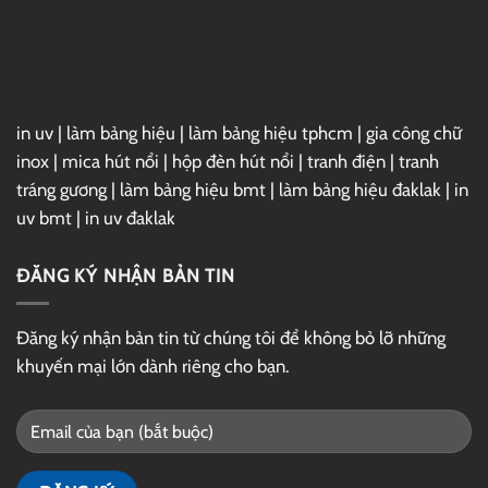
Hút
in uv
|
làm bảng hiệu
|
làm bảng hiệu tphcm
|
gia công chữ
inox
|
mica hút nổi
|
hộp đèn hút nổi
|
tranh điện
|
tranh
tráng gương
|
làm bảng hiệu bmt
|
làm bảng hiệu đaklak
|
in
uv bmt
|
in uv đaklak
ĐĂNG KÝ NHẬN BẢN TIN
Đăng ký nhận bản tin từ chúng tôi để không bỏ lỡ những
khuyến mại lớn dành riêng cho bạn.