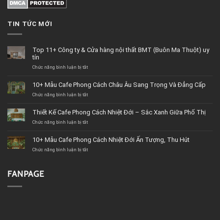
TIN TỨC MỚI
Top 11+ Công ty & Cửa hàng nội thất BMT (Buôn Ma Thuột) uy
tín
Chức năng bình luận bị tắt
ở
Top
11+
10+ Mẫu Cafe Phong Cách Châu Âu Sang Trọng Và Đẳng Cấp
Công
Chức năng bình luận bị tắt
ty
ở
&
10+
Cửa
Mẫu
Thiết Kế Cafe Phong Cách Nhiệt Đới – Sắc Xanh Giữa Phố Thị
hàng
Cafe
Chức năng bình luận bị tắt
nội
Phong
ở
thất
Cách
Thiết
BMT
Châu
Kế
10+ Mẫu Cafe Phong Cách Nhiệt Đới Ấn Tượng, Thu Hút
(Buôn
Âu
Cafe
Chức năng bình luận bị tắt
Ma
Sang
Phong
ở
Thuột)
Trọng
Cách
10+
uy
Và
Nhiệt
Mẫu
tín
Đẳng
Đới
Cafe
FANPAGE
Cấp
–
Phong
Sắc
Cách
Xanh
Nhiệt
Giữa
Đới
Phố
Ấn
Thị
Tượng,
Thu