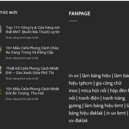
 TỨC MỚI
FANPAGE
Top 11+ Công ty & Cửa hàng nội
thất BMT (Buôn Ma Thuột) uy tín
Chức năng bình luận bị tắt
ở
Top
11+
10+ Mẫu Cafe Phong Cách Châu
Công
Âu Sang Trọng Và Đẳng Cấp
ty
&
Chức năng bình luận bị tắt
ở
Cửa
10+
hàng
Mẫu
Thiết Kế Cafe Phong Cách Nhiệt
nội
Cafe
Đới – Sắc Xanh Giữa Phố Thị
in uv
|
làm bảng hiệu
|
làm bả
thất
Phong
BMT
Cách
Chức năng bình luận bị tắt
ở
hiệu tphcm
|
gia công chữ
(Buôn
Châu
Thiết
Ma
Âu
Kế
10+ Mẫu Cafe Phong Cách Nhiệt
inox
|
mica hút nổi
|
hộp đèn 
Thuột)
Sang
Cafe
Đới Ấn Tượng, Thu Hút
uy
Trọng
Phong
nổi
|
tranh điện
|
tranh tráng
tín
Và
Cách
Chức năng bình luận bị tắt
ở
Đẳng
Nhiệt
10+
gương
|
làm bảng hiệu bmt
|
Cấp
Đới
Mẫu
–
Cafe
bảng hiệu đaklak
|
in uv bmt
Sắc
Phong
uv đaklak
Xanh
Cách
Giữa
Nhiệt
Phố
Đới